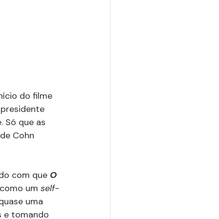
ício do filme 
-presidente 
. Só que as 
 de Cohn 
ndo com que 
O 
p como um 
self-
 quase uma 
s e tomando 