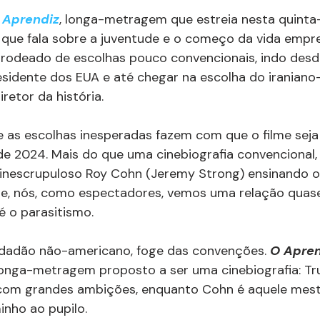
 Aprendiz
, longa-metragem que estreia nesta quinta-fe
, que fala sobre a juventude e o começo da vida empre
 rodeado de escolhas pouco convencionais, indo desd
sidente dos EUA e até chegar na escolha do iranian
retor da história.
e as escolhas inesperadas fazem com que o filme sej
de 2024. Mais do que uma cinebiografia convencional,
nescrupuloso Roy Cohn (Jeremy Strong) ensinando o
je, nós, como espectadores, vemos uma relação quase 
é o parasitismo.
dadão não-americano, foge das convenções. 
O Apren
nga-metragem proposto a ser uma cinebiografia: Tr
com grandes ambições, enquanto Cohn é aquele mest
nho ao pupilo.