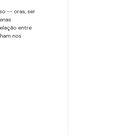
o -- oras, ser 
enas 
elação entre 
nham nos 