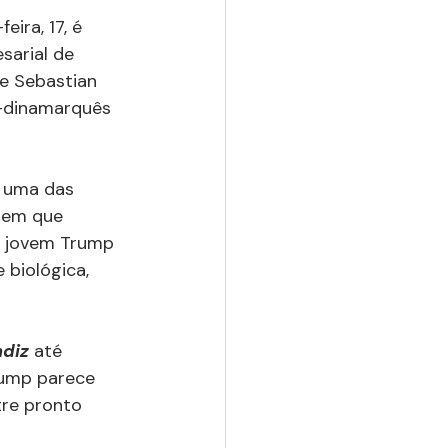
ira, 17, é 
sarial de 
e Sebastian 
o-dinamarquês 
a uma das 
 em que 
 jovem Trump 
biológica, 
diz 
até 
ump parece 
re pronto 