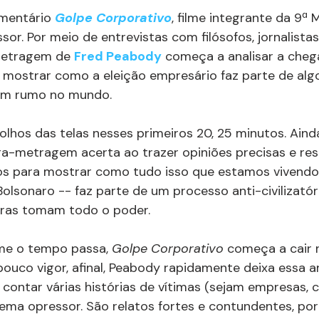
entário 
Golpe Corporativo
, filme integrante da 9ª 
sor. Por meio de entrevistas com filósofos, jornalistas
metragem de 
Fred Peabody
 começa a analisar a cheg
 mostrar como a eleição empresário faz parte de alg
 em rumo no mundo.
 olhos das telas nesses primeiros 20, 25 minutos. Aind
ga-metragem acerta ao trazer opiniões precisas e res
s para mostrar como tudo isso que estamos vivendo -
 Bolsonaro -- faz parte de um processo anti-civilizató
iras tomam todo o poder.
me o tempo passa, 
Golpe Corporativo 
começa a cair 
uco vigor, afinal, 
Peabody rapidamente deixa essa aná
contar várias histórias de vítimas (sejam empresas, 
ema opressor. São relatos fortes e contundentes, po