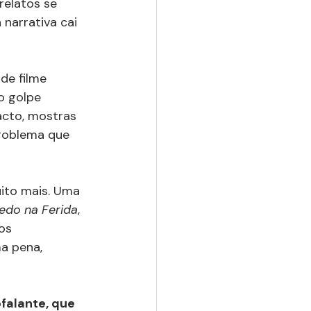
relatos se 
narrativa cai 
de filme 
o golpe 
acto, mostras 
roblema que 
ito mais. Uma 
edo na Ferida
, 
os 
a pena, 
falante, que 