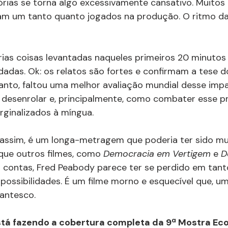
órias se torna algo excessivamente cansativo. Muitos 
am um tanto quanto jogados na produção. O ritmo da 
rias coisas levantadas naqueles primeiros 20 minutos 
adas. Ok: os relatos são fortes e confirmam a tese d
anto, faltou uma melhor avaliação mundial desse imp
e desenrolar e, principalmente, como combater esse p
rginalizados à míngua.
 assim, é um longa-metragem que poderia ter sido mu
que outros filmes, como 
Democracia em Vertigem 
e 
D
as contas, Fred Peabody parece ter se perdido em tant
ossibilidades. É um filme morno e esquecível que, um
gantesco.
está fazendo a cobertura completa da 9ª Mostra Eco