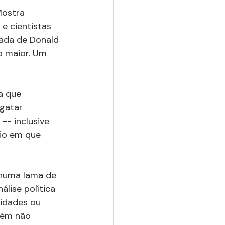
Mostra 
 e cientistas 
ada de Donald 
o maior. Um 
a que 
gatar 
- inclusive 
rio em que 
numa lama de 
lise política 
cidades ou 
rém não 