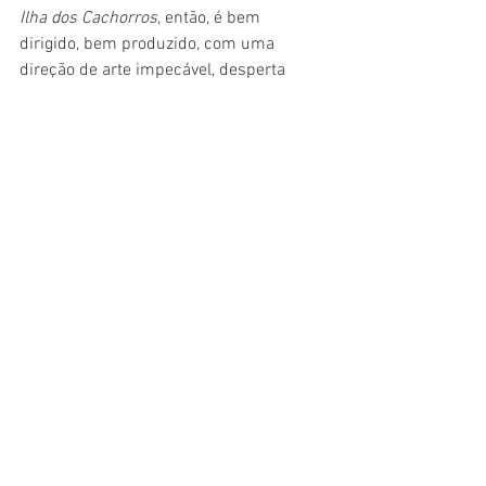
Ilha dos Cachorros
, então, é bem 
dirigido, bem produzido, com uma 
direção de arte impecável, desperta 
emoções primais e conta com um 
trabalho incrível de dublagem. Mas é 
difícil julgar roteiro e seus efeitos 
emocionais e de marco na filmografia de 
Wes Anderson. Não é um erro do 
cineasta, longe disso. Mas também está 
longe de ser uma produção marcante, 
como foi 
O Fantástico Sr. Raposo 
ou o 
mais recente, 
O Grande Hotel Budapeste
.
Mas, sem dúvidas, vale a pena assistir e 
entrar no mundo do cineasta mais 
hipster
  dessa geração.