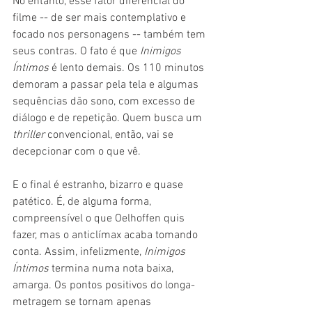
No entanto, esse fator diferencial do 
filme -- de ser mais contemplativo e 
focado nos personagens -- também tem 
seus contras. O fato é que 
Inimigos 
Íntimos 
é lento demais. Os 110 minutos 
demoram a passar pela tela e algumas 
sequências dão sono, com excesso de 
diálogo e de repetição. Quem busca um 
thriller 
convencional, então, vai se 
decepcionar com o que vê.
E o final é estranho, bizarro e quase 
patético. É, de alguma forma, 
compreensível o que Oelhoffen quis 
fazer, mas o anticlímax acaba tomando 
conta. Assim, infelizmente, 
Inimigos 
Íntimos 
termina numa nota baixa, 
amarga. Os pontos positivos do longa-
metragem se tornam apenas 