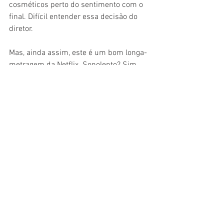
cosméticos perto do sentimento com o 
final. Difícil entender essa decisão do 
diretor.
Mas, ainda assim, este é um bom longa-
metragem da Netflix. Sonolento? Sim. 
Estranho em alguns momentos? Com 
certeza. Mas segue um caminho 
diferente do que estamos acostumados 
e se arrisca, com bons atores 
interpretando personagens complexos, 
com boas camadas, e que falam sobre a 
realidade de países europeus. Merece 
ser assistido.