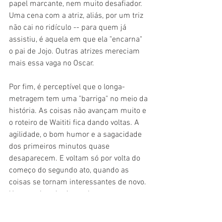
papel marcante, nem muito desafiador. 
Uma cena com a atriz, aliás, por um triz 
não cai no ridículo -- para quem já 
assistiu, é aquela em que ela "encarna" 
o pai de Jojo. Outras atrizes mereciam 
mais essa vaga no Oscar.
Por fim, é perceptível que o longa-
metragem tem uma "barriga" no meio da 
história. As coisas não avançam muito e 
o roteiro de Waititi fica dando voltas. A 
agilidade, o bom humor e a sagacidade 
dos primeiros minutos quase 
desaparecem. E voltam só por volta do 
começo do segundo ato, quando as 
coisas se tornam interessantes de novo. 
Uma quebra de ritmo clara.
Mas é aquilo: Waititi fez poesia num 