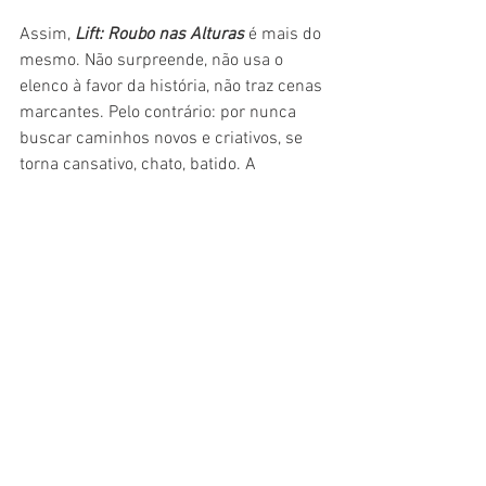
Assim, 
Lift: Roubo nas Alturas
 é mais do 
mesmo. Não surpreende, não usa o 
elenco à favor da história, não traz cenas 
marcantes. Pelo contrário: por nunca 
buscar caminhos novos e criativos, se 
torna cansativo, chato, batido. A 
sensação é de que todo ano temos o 
mesmo filme sendo refeito, com um 
novo elenco e apenas um ambiente 
diferente. Chega. Já cansei.