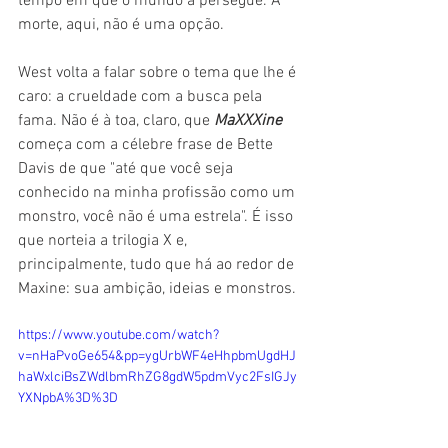
tempo em que o mundo a persegue. A 
morte, aqui, não é uma opção.
West volta a falar sobre o tema que lhe é 
caro: a crueldade com a busca pela 
fama. Não é à toa, claro, que 
MaXXXine
começa com a célebre frase de Bette 
Davis de que "até que você seja 
conhecido na minha profissão como um 
monstro, você não é uma estrela". É isso 
que norteia a trilogia X e, 
principalmente, tudo que há ao redor de 
Maxine: sua ambição, ideias e monstros.
https://www.youtube.com/watch?
v=nHaPvoGe654&pp=ygUrbWF4eHhpbmUgdHJ
haWxlciBsZWdlbmRhZG8gdW5pdmVyc2FsIGJy
YXNpbA%3D%3D