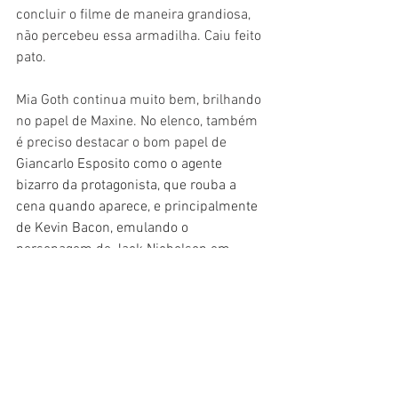
concluir o filme de maneira grandiosa, 
não percebeu essa armadilha. Caiu feito 
pato.
Mia Goth continua muito bem, brilhando 
no papel de Maxine. No elenco, também 
é preciso destacar o bom papel de 
Giancarlo Esposito
 como o agente 
bizarro da protagonista, que rouba a 
cena quando aparece, e principalmente 
de Kevin Bacon, emulando o 
personagem de Jack Nicholson em 
Chinatown
. Também fica o destaque 
positivo para a fotografia, que sabe 
emular muito bem o clima de cinema 
dos anos 1980, com luz estourada e um 
desfoque exagerado.