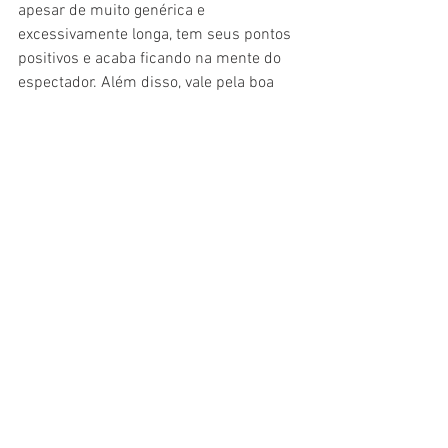
apesar de muito genérica e 
excessivamente longa, tem seus pontos 
positivos e acaba ficando na mente do 
espectador. Além disso, vale pela boa 
mensagem e pela história real que é 
passada ao redor do mundo de 
superação e fuga de preconceitos. 
Também serve para dar alguns risos, 
segurar um punhado de lágrimas e 
suspirar com um romance que não é o 
foco da trama, mas que ganha 
contornos ousados e interessantes. 
De 
Encontro com a Vida
 não vai mudar sua 
vida, mas vai deixá-la mais doce e leve. 
Vale o ingresso.