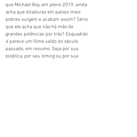
que Michael Bay, em pleno 2019, ainda 
acha que ditaduras em países mais 
pobres surgem e acabam assim? Sério 
que ele acha que não há mão de 
grandes potências por trás? 
Esquadrão 
6 
parece um filme saído do século 
passado, em resumo. Seja por sua 
estética, por seu 
timing 
ou por sua 
história.
#Crítica
#Netflix
#Ação
#Cinema
#Filme
#DicaDeStreaming