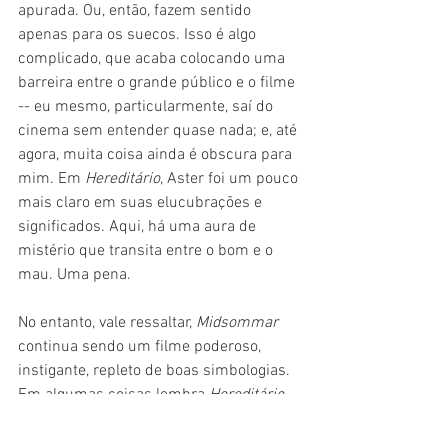
apurada. Ou, então, fazem sentido 
apenas para os suecos. Isso é algo 
complicado, que acaba colocando uma 
barreira entre o grande público e o filme 
-- eu mesmo, particularmente, saí do 
cinema sem entender quase nada; e, até 
agora, muita coisa ainda é obscura para 
mim. Em 
Hereditário
, Aster foi um pouco 
mais claro em suas elucubrações e 
significados. Aqui, há uma aura de 
mistério que transita entre o bom e o 
mau. Uma pena.
No entanto, vale ressaltar, 
Midsommar 
continua sendo um filme poderoso, 
instigante, repleto de boas simbologias. 
Em algumas coisas lembra 
Hereditário
, 
em outras chega a ter ecos de 
Corra! 
e 
Nós
. Alguns momentos são prepotentes, 