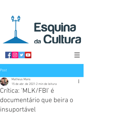
Post
Matheus Mans
15 de abr. de 2021
2 min de leitura
Crítica: 'MLK/FBI' é
documentário que beira o
insuportável