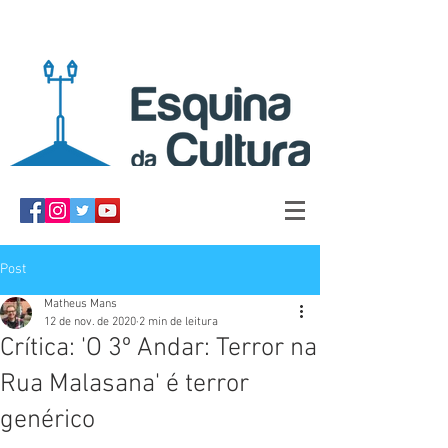
Post
Matheus Mans
12 de nov. de 2020
2 min de leitura
Crítica: 'O 3º Andar: Terror na
Rua Malasana' é terror
genérico