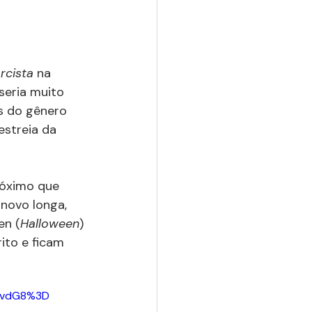
rcista
 na 
seria muito 
as do gênero 
 estreia da 
róximo que 
novo longa, 
en (
Halloween
) 
ito e ficam 
ZvdG8%3D