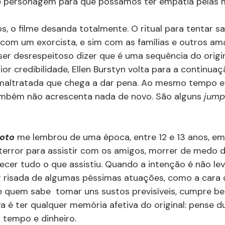
 personagem para que possamos ter empatia pelas m
, o filme desanda totalmente. O ritual para tentar sa
 com um exorcista, e sim com as famílias e outros am
 ser desrespeitoso dizer que é uma sequência do origin
or credibilidade, Ellen Burstyn volta para a continuaç
maltratada que chega a dar pena. Ao mesmo tempo e
também não acrescenta nada de novo. São alguns 
jump
voto
 me lembrou de uma época, entre 12 e 13 anos, e
 terror para assistir com os amigos, morrer de medo 
ecer tudo o que assistiu. Quando a intenção é não leva
r risada de algumas péssimas atuações, como a cara
 e quem sabe  tomar uns sustos previsíveis, cumpre be
a é ter qualquer memória afetiva do original: pense d
 tempo e dinheiro. 