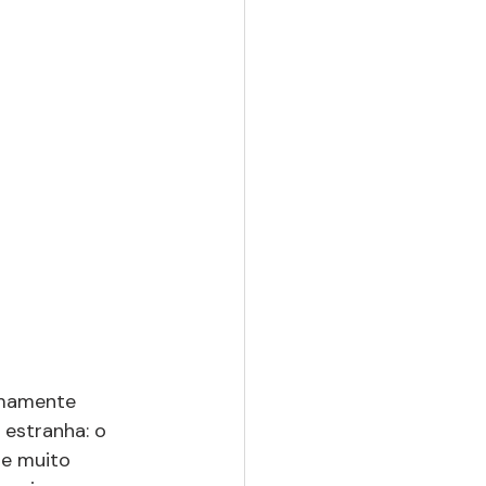
emamente 
 estranha: o 
te muito 