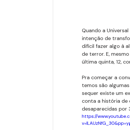
Quando a Universal P
intenção de transfo
difícil fazer algo à
de terror. E, mesmo
última quinta, 12, c
Pra começar a conve
temos são algumas f
sequer existe um ex
conta a história de
desaparecidas por 3
https://www.youtube.
v=lLAUzNfG_30&pp=y