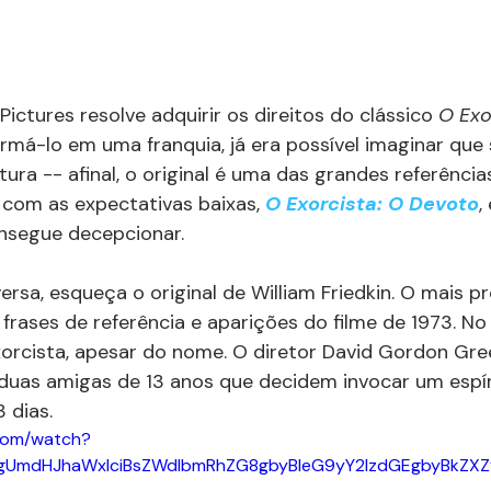
ictures resolve adquirir os direitos do clássico 
O Exo
rmá-lo em uma franquia, já era possível imaginar que 
 altura -- afinal, o original é uma das grandes referênci
 com as expectativas baixas, 
O Exorcista: O Devoto
,
onsegue decepcionar. 
rsa, esqueça o original de William Friedkin. O mais p
rases de referência e aparições do filme de 1973. No 
orcista, apesar do nome. O diretor David Gordon Gre
 duas amigas de 13 anos que decidem invocar um espír
 dias. 
com/watch?
gUmdHJhaWxlciBsZWdlbmRhZG8gbyBleG9yY2lzdGEgbyBkZX