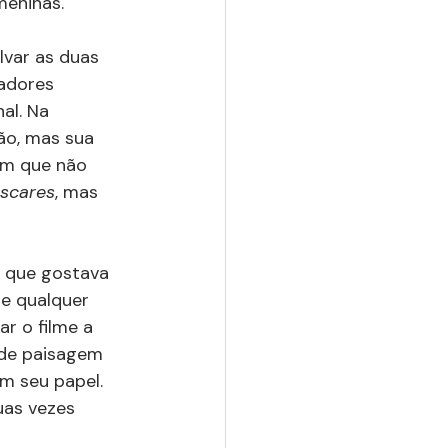
eninas. 
lvar as duas 
adores 
al. Na 
ão, mas sua 
m que não 
scares
, mas 
m que gostava 
de qualquer 
r o filme a 
 de paisagem 
m seu papel. 
uas vezes 