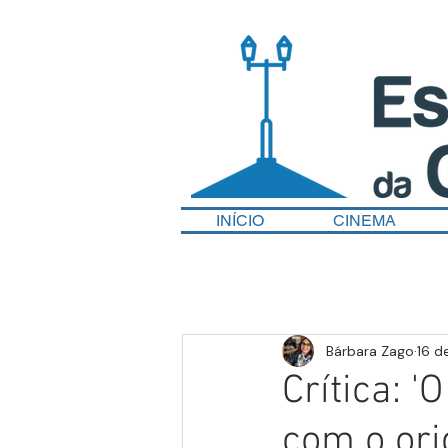
INÍCIO
CINEMA
Bárbara Zago
16 d
Crítica: '
com o ori