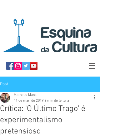
Post
Matheus Mans
11 de mar. de 2019
2 min de leitura
Crítica: 'O Último Trago' é
experimentalismo
pretensioso