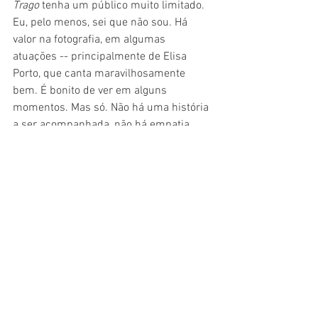
Trago 
tenha um público muito limitado. 
Eu, pelo menos, sei que não sou. Há 
valor na fotografia, em algumas 
atuações -- principalmente de Elisa 
Porto, que canta maravilhosamente 
bem. É bonito de ver em alguns 
momentos. Mas só. Não há uma história 
a ser acompanhada, não há empatia 
entre filme e espectador. Muito teatral, 
muito exagerado, muito no mundo das 
ideias. Pode ser que pessoas gostem. 
Pessoas que são fãs de anti-filmes, de 
produções que vão na contramão do que 
é feito. Quem gosta de boas histórias, 
porém, vai se decepcionar.