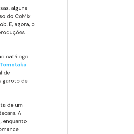
sas, alguns 
aso do CoMix 
ndo
. E, agora, o 
produções 
ao catálogo 
Tomotaka 
l de 
m garoto de 
rta de um 
scara. A 
, enquanto 
romance 