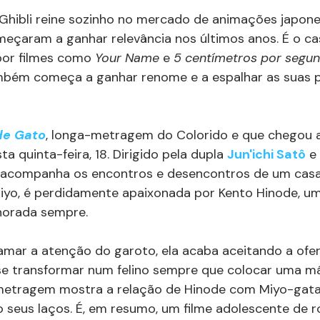
Ghibli reine sozinho no mercado de animações japone
meçaram a ganhar relevância nos últimos anos. É o c
por filmes como 
Your Name 
e 
5 centímetros por segu
mbém começa a ganhar renome e a espalhar as suas 
de Gato
, longa-metragem do Colorido e que chegou 
ta quinta-feira, 18. Dirigido pela dupla 
Jun'ichi Satô
 e 
me acompanha os encontros e desencontros de um casa
Miyo, é perdidamente apaixonada por Kento Hinode, u
gnorada sempre.
amar a atenção do garoto, ela acaba aceitando a ofe
e transformar num felino sempre que colocar uma má
a-metragem mostra a relação de Hinode com Miyo-gata
o seus laços. É, em resumo, um filme adolescente de 