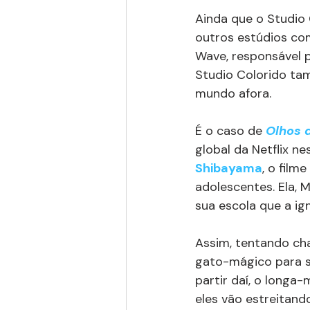
Ainda que o Studio 
outros estúdios co
Wave, responsável 
Studio Colorido ta
mundo afora.
É o caso de 
Olhos 
global da Netflix nes
Shibayama
, o fil
adolescentes. Ela, 
sua escola que a i
Assim, tentando ch
gato-mágico para s
partir daí, o long
eles vão estreitand