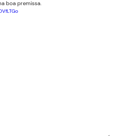
a boa premissa.
9DVfLTGo