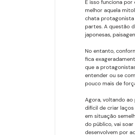
E isso funciona po
melhor aquela mitol
chata protagonista 
partes. A questão 
japonesas, paisagens
No entanto, conform
fica exageradamente
que a protagonistas
entender ou se com
pouco mais de forç
Agora, voltando ao 
difícil de criar laç
em situação semelha
do público, vai so
desenvolvem por aq