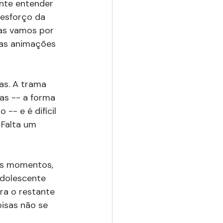
nte entender 
 esforço da 
mas vamos por 
nas animações 
as. A trama 
as -- a forma 
- e é difícil 
Falta um 
sos momentos, 
adolescente 
ra o restante 
isas não se 