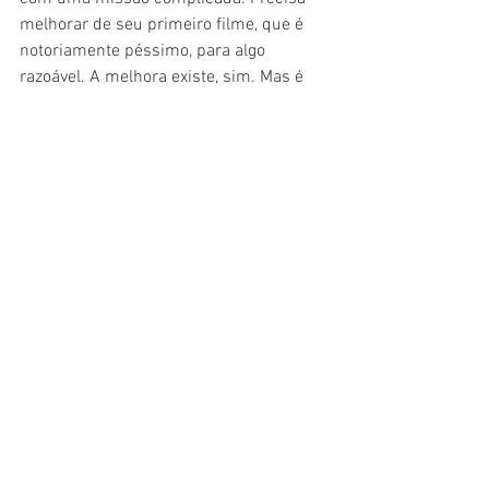
melhorar de seu primeiro filme, que é 
notoriamente péssimo, para algo 
razoável. A melhora existe, sim. Mas é 
mínima. Falta uma história, um roteiro, 
uma coesão. Esse amontoado de breves 
esquetes não chamam a atenção, não 
são memoráveis. É um filme perdido no 
tempo, sem graça e sem futuro. Ano que 
vem, quem lembrará desse 
Os Parças 2
?
Cinema
Crítica
Filme
Comédia
Nacional