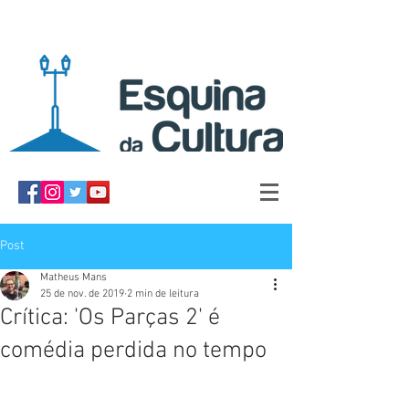
Post
Matheus Mans
25 de nov. de 2019
2 min de leitura
Crítica: 'Os Parças 2' é
comédia perdida no tempo