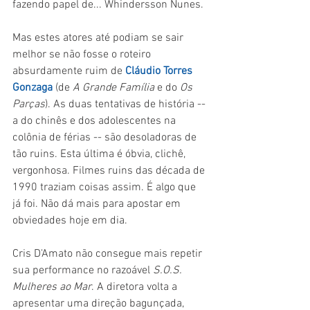
fazendo papel de... Whindersson Nunes.
Mas estes atores até podiam se sair 
melhor se não fosse o roteiro 
absurdamente ruim de 
Cláudio Torres 
Gonzaga
 (de 
A Grande Família 
e do 
Os 
Parças
). As duas tentativas de história -- 
a do chinês e dos adolescentes na 
colônia de férias -- são desoladoras de 
tão ruins. Esta última é óbvia, clichê, 
vergonhosa. Filmes ruins das década de 
1990 traziam coisas assim. É algo que 
já foi. Não dá mais para apostar em 
obviedades hoje em dia.
Cris D'Amato não consegue mais repetir 
sua performance no razoável 
S.O.S. 
Mulheres ao Mar
. A diretora volta a 
apresentar uma direção bagunçada, 