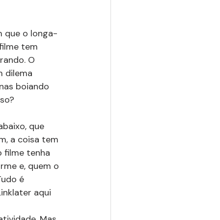
m que o longa-
filme tem 
brando. O 
m dilema 
enas boiando 
sso?
baixo, que 
m, a coisa tem 
 filme tenha 
irme e, quem o 
Tudo é 
inklater aqui
atividade. Mas 