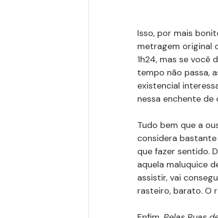
Isso, por mais boni
metragem original d
1h24, mas se você d
tempo não passa, a
existencial interes
nessa enchente de c
Tudo bem que a ousa
considera bastante 
que fazer sentido. 
aquela maluquice de
assistir, vai conseg
rasteiro, barato. O 
Enfim. 
Pelas Ruas de