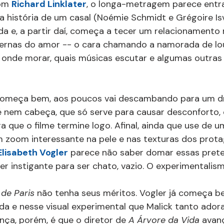
om 
Richard Linklater
, o longa-metragem parece entr
 a história de um casal (Noémie Schmidt e Grégoire Isv
 e, a partir daí, começa a tecer um relacionamento 
rnas do amor -- o cara chamando a namorada de louc
, onde morar, quais músicas escutar e algumas outra
 começa bem, aos poucos vai descambando para um d
é nem cabeça, que só serve para causar desconforto, 
 que o filme termine logo. Afinal, ainda que use de um
m zoom interessante na pele e nas texturas dos protag
Elisabeth Vogler
 parece não saber domar essas preten
ser instigante para ser chato, vazio. O experimentalis
de Paris 
não tenha seus méritos. Vogler já começa b
ída e nesse visual experimental que Malick tanto ador
ença, porém, é que o diretor de 
A Árvore da Vida
 avan