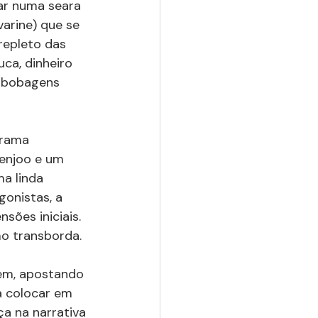
ar numa seara 
arine) que se 
repleto das 
a, dinheiro 
s bobagens 
rama 
enjoo e um 
a linda 
onistas, a 
sões iniciais. 
mo transborda.
em, apostando 
a colocar em 
ça na narrativa 