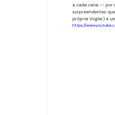
a cada cena -- por m
surpreendentes quat
própria Vogler) é u
https://www.youtube