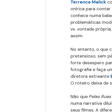
Terrence Malick
 c
onírica para contar
conhece numa balada
problemáticas mode
vs. vontade própria
assim.
No entanto, o que
pretensioso, sem p
forte desespero para
fotografia e faça u
diretora estreante 
O roteiro deixa de 
Não que 
Pelas Ruas 
numa narrativa dilu
seus filmes. A difer