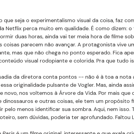
to que seja o experimentalismo visual da coisa, faz co
a Netflix perca muito em qualidade. É como dizem: o 
ormir duas horas, ainda vai ter meia hora de filme so
s coisas parecem não avançar. A protagonista vive u
sante, mas que não chega no ponto esperado. Fica ap
onteúdo visual rodopiante e colorida. Pra que tudo i
dia da diretora conta pontos -- não é à toa a nota a
essa originalidade pulsante de Vogler. Mas, ainda assi
De novo, nos voltemos à Árvore da Vida. Por mais que o
 dinossauros e outras coisas, ele tem um propósito f
uir pelo menos identificar sua sombra. Aqui, nem isso. 
roteiro, sem dúvidas, poderia ter aprofundado. Faltou L
 Paris 
é um filme original, interessante e que exala cri