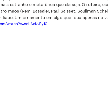
ais estranho e metafórica que ela seja. O roteiro, esc
ro mãos (Rémi Bassaler, Paul Saïsset, Souliman Schel
m fiapo. Um ornamento em algo que foca apenas no visu
.com/watch?v=edLAcKvBy10