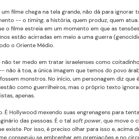
um filme chega na tela grande, não dá para ignorar t
mento -- o 
timing
, a história, quem produz, quem atua.
e o filme estreia em um momento em que as tensões
tinos estão acirradas em meio a uma guerra (genocídi
odo o Oriente Médio.
 não ter medo em tratar israelenses como coitadinho
- não à toa, a única imagem que temos do povo ára
fossem monstros. No início, um personagem diz que é 
estão como guerrilheiros, mas o próprio texto ignora 
stas, apenas.
o. É Hollywood mexendo suas engrenagens para tenta
ginário das pessoas. É o tal 
soft power
, que move o 
existe. Por isso, é preciso olhar para isso e, acima d
lme conseguiu se embrenhar em premiações e no circ