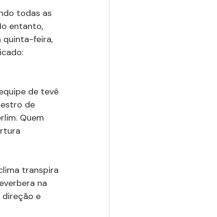
indo todas as 
No entanto, 
quinta-feira, 
icado: 
 equipe de tevê 
uestro de 
erlim. Quem 
rtura 
lima transpira 
everbera na 
 direção e 