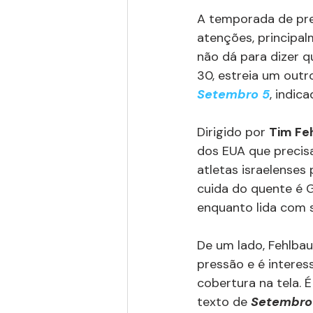
A temporada de pre
atenções, principal
não dá para dizer q
30, estreia um outr
Setembro 5
, indic
Dirigido por 
Tim Fe
dos EUA que precisa
atletas israelenses
cuida do quente é 
enquanto lida com s
De um lado, Fehlbau
pressão e é interes
cobertura na tela. É
texto de 
Setembro