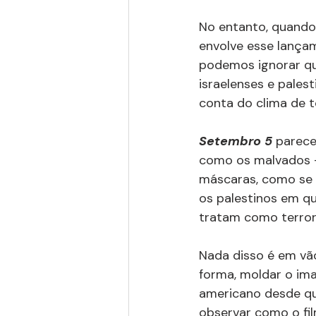
No entanto, quando 
envolve esse lança
podemos ignorar qu
israelenses e pales
conta do clima de t
Setembro 5
 parece
como os malvados -
máscaras, como se 
os palestinos em qu
tratam como terrori
Nada disso é em vã
forma, moldar o ima
americano desde que 
observar como o fi