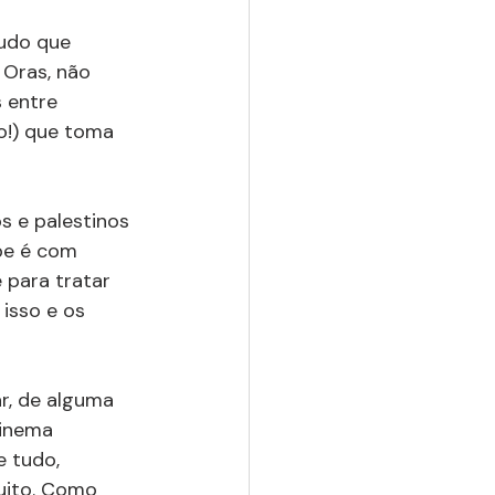
udo que 
 Oras, não 
 entre 
o!) que toma 
s e palestinos 
be é com 
para tratar 
isso e os 
r, de alguma 
cinema 
e tudo, 
uito. Como 