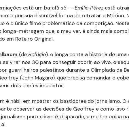
miações está um bafafá só -- 
Emília Pérez
 está atra
mente por sua discutível forma de retratar o México. 
ue é o único filme problemático da competição. Nesta 
o longa-metragem que, a meu ver, é ainda mais compl
ado em Roteiro Original. 
hlbaum
 (de 
Refúgio
), o longa conta a história de uma
 se virar nos 30 para conseguir cobrir, ao vivo, o seq
 por guerrilheiros palestinos durante a Olimpíada de B
Geoffrey (John Magaro), que precisa comandar o cobe
eus dois chefes imediatos.
m é hábil em mostrar os bastidores do jornalismo. O c
sante observar as decisões de Geoffrey e como isso r
 jornalismo puro e isso é, disparado, a melhor coisa na
 5
.