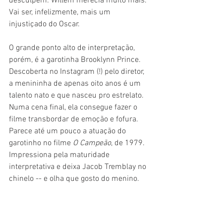
desculpem: Willem merecia muito mais. 
Vai ser, infelizmente, mais um 
injustiçado do Oscar.
O grande ponto alto de interpretação, 
porém, é a garotinha Brooklynn Prince. 
Descoberta no Instagram (!) pelo diretor, 
a menininha de apenas oito anos é um 
talento nato e que nasceu pro estrelato. 
Numa cena final, ela consegue fazer o 
filme transbordar de emoção e fofura. 
Parece até um pouco a atuação do 
garotinho no filme
 O Campeão
, de 1979. 
Impressiona pela maturidade 
interpretativa e deixa Jacob Tremblay no 
chinelo -- e olha que gosto do menino.
Por fim, alguns dizem que os trinta 
segundos finais estragaram o filme. 