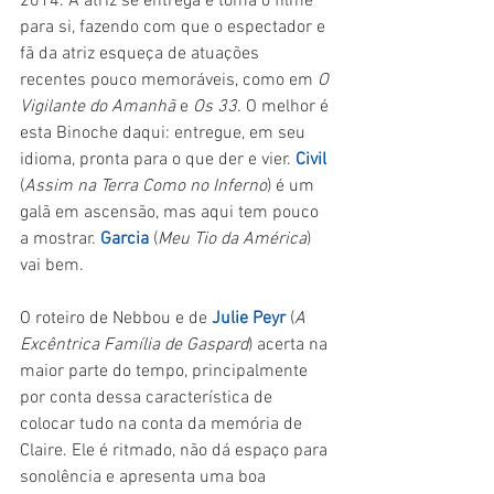
2014. A atriz se entrega e toma o filme 
para si, fazendo com que o espectador e 
fã da atriz esqueça de atuações 
recentes pouco memoráveis, como em 
O 
Vigilante do Amanhã 
e 
Os 33
. O melhor é 
esta Binoche daqui: entregue, em seu 
idioma, pronta para o que der e vier. 
Civil 
(
Assim na Terra Como no Inferno
) é um 
galã em ascensão, mas aqui tem pouco 
a mostrar. 
Garcia 
(
Meu Tio da América
) 
vai bem.
O roteiro de Nebbou e de 
Julie Peyr
 (
A 
Excêntrica Família de Gaspard
) acerta na 
maior parte do tempo, principalmente 
por conta dessa característica de 
colocar tudo na conta da memória de 
Claire. Ele é ritmado, não dá espaço para 
sonolência e apresenta uma boa 