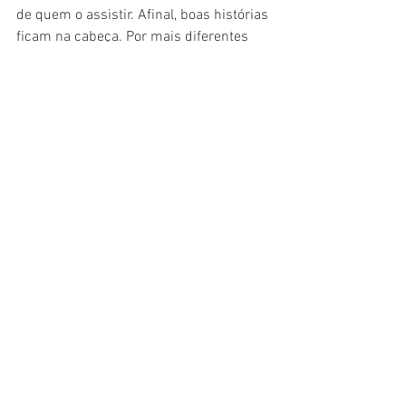
de quem o assistir. Afinal, boas histórias 
ficam na cabeça. Por mais diferentes 
que elas sejam.
* Filme assistido durante a cobertura 
especial do Festival Varilux de Cinema 
Francês 2019.
Cinema
Crítica
Filme
Drama
Festival Varilux
Cinema