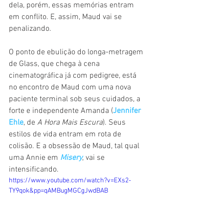
dela, porém, essas memórias entram 
em conflito. E, assim, Maud vai se 
penalizando.
O ponto de ebulição do longa-metragem 
de Glass, que chega à cena 
cinematográfica já com pedigree, está 
no encontro de Maud com uma nova 
paciente terminal sob seus cuidados, a 
forte e independente Amanda (
Jennifer 
Ehle
, de 
A Hora Mais Escura
). Seus 
estilos de vida entram em rota de 
colisão. E a obsessão de Maud, tal qual 
uma Annie em 
Misery
, vai se 
intensificando.
https://www.youtube.com/watch?v=EXs2-
TY9qok&pp=qAMBugMGCgJwdBAB