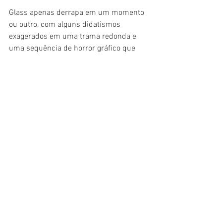
Glass apenas derrapa em um momento 
ou outro, com alguns didatismos 
exagerados em uma trama redonda e 
uma sequência de horror gráfico que 
não se justifica. Mas o final, que coloca 
toda a história em perspectiva e 
questiona o fanatismo religioso com 
força em apenas uma única imagem, já 
flertando com tons psicológicos, é a 
cena do ano. Filmaço. Merece a sessão. 