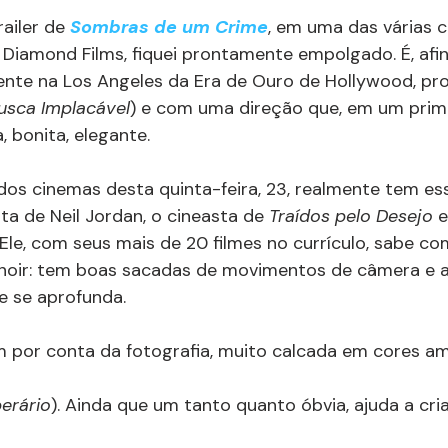
ailer de 
Sombras de um Crime
, em uma das várias c
 Diamond Films, fiquei prontamente empolgado. É, afin
ente na Los Angeles da Era de Ouro de Hollywood, pr
usca Implacável
) e com uma direção que, em um prim
, bonita, elegante.
a dos cinemas desta quinta-feira, 23, realmente tem e
ta de Neil Jordan, o cineasta de 
Traídos pelo Desejo
 
 Ele, com seus mais de 20 filmes no currículo, sabe co
 noir: tem boas sacadas de movimentos de câmera e 
e se aprofunda.
 por conta da fotografia, muito calcada em cores am
erário
). Ainda que um tanto quanto óbvia, ajuda a cria