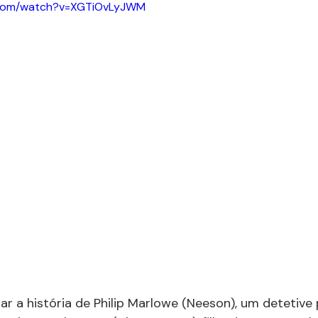
.com/watch?v=XGTiOvLyJWM
ar a história de Philip Marlowe (Neeson), um detetive 