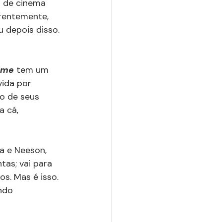
a de cinema 
rentemente, 
u depois disso. 
ime
 tem um 
ida por 
o de seus 
 cá, 
a e Neeson, 
tas; vai para 
s. Mas é isso. 
ndo 