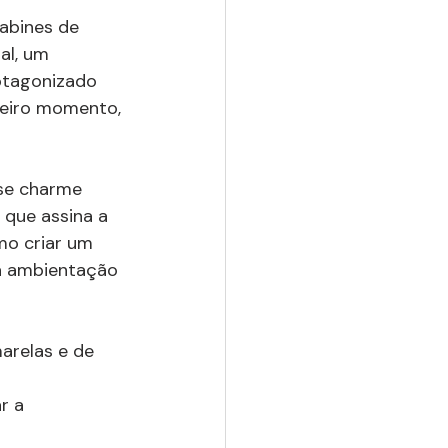
abines de 
al, um 
otagonizado 
eiro momento, 
sse charme 
e que assina a 
mo criar um 
a ambientação 
arelas e de 
r a 