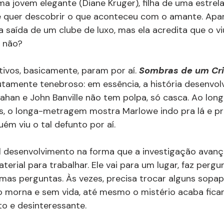
a jovem elegante (Diane Kruger), filha de uma estrel
ue quer descobrir o que aconteceu com o amante. Apa
a saída de um clube de luxo, mas ela acredita que o vi
, não?
ivos, basicamente, param por aí. 
Sombras de um Cr
utamente tenebroso: em essência, a história desenvolv
ahan e John Banville não tem polpa, só casca. Ao long
s, o longa-metragem mostra Marlowe indo pra lá e pra
ém viu o tal defunto por aí.
l desenvolvimento na forma que a investigação avanç
erial para trabalhar. Ele vai para um lugar, faz pergun
umas perguntas. Às vezes, precisa trocar alguns sopapo
morna e sem vida, até mesmo o mistério acaba fica
o e desinteressante.