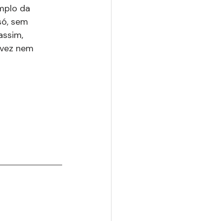
mplo da 
só, sem 
assim, 
lvez nem 