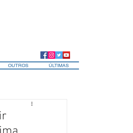
OUTROS
ÚLTIMAS
ir
sima