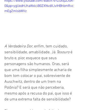
https://www.youtube.com/watch?v=Z0Xq2Lf0R-
0&pp=ygUedHJhaWxlciB0ZXNvdXJvIHBhbmRvc
mEgZmlsbWVz
A Verdadeira Dor
, enfim, tem cuidado, 
sensibilidade, amabilidade. Já 
Tesouro
 é 
bruto e, pior, esquece que seus 
personagens são humanos. Oras, será 
que uma filha simplesmente acharia de 
bom tom colocar o pai, sobrevivente de 
Auschwitz, dentro de um trem na 
Polônia? E será que não perceberia, 
mesmo após a recusa do pai, que isso é 
de uma extrema falta de sensibilidade?