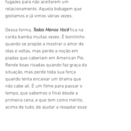
fugazes para não aceitarem um 
relacionamento. Aquela bobagem que 
gostamos e já vimos várias vezes.
Dessa forma, 
Todos Menos Você
 fica na 
corda bamba muitas vezes. É bonitinho 
quando se propõe a mostrar o amor de 
idas e voltas, mas perde a noção em 
piadas que caberiam em American Pie. 
Rende boas risadas quando faz graça da 
situação, mas perde toda sua força 
quando tenta encaixar um drama que 
não cabe ali. É um filme para passar o 
tempo, que sabemos o final desde a 
primeira cena, e que tem como mérito, 
acima de tudo, de ajudar a resgatar esse 
gênero que estava se perdendo e que, 
agora, tem tudo para ser pop de novo.