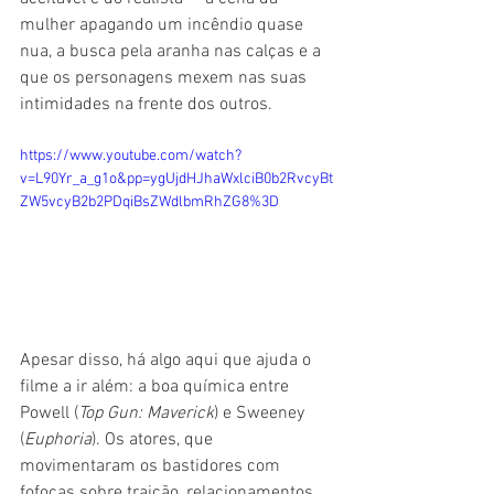
mulher apagando um incêndio quase 
nua, a busca pela aranha nas calças e a 
que os personagens mexem nas suas 
intimidades na frente dos outros.
https://www.youtube.com/watch?
v=L90Yr_a_g1o&pp=ygUjdHJhaWxlciB0b2RvcyBt
ZW5vcyB2b2PDqiBsZWdlbmRhZG8%3D
Apesar disso, há algo aqui que ajuda o 
filme a ir além: a boa química entre 
Powell (
Top Gun: Maverick
) e Sweeney 
(
Euphoria
). Os atores, que 
movimentaram os bastidores com 
fofocas sobre traição, relacionamentos 