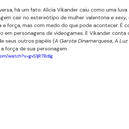
rsa, há um fato: Alicia Vikander caiu como uma luva n
gem cair no estereótipo de mulher valentona e 
sexy
,
a e força, mas com medo do que pode acontecer. É c
to em personagens de videogames. E Vikander conta 
e seus outros papéis (
A Garota Dinamarquesa
, 
A Luz 
a a força de sua personagem.
com/watch?v=gvS1jR7Bdlg