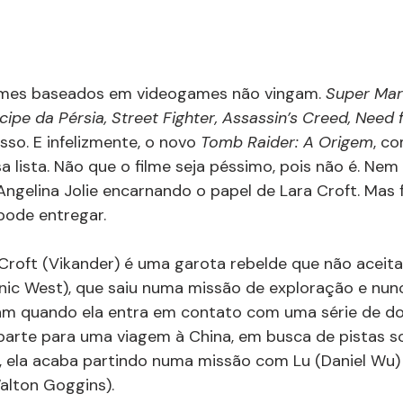
ilmes baseados em videogames não vingam. 
Super Mari
cipe da Pérsia, Street Fighter, Assassin’s Creed, Need
so. E infelizmente, o novo
 Tomb Raider: A Origem
, co
a lista. Não que o filme seja péssimo, pois não é. Nem
Angelina Jolie encarnando o papel de Lara Croft. Mas 
ode entregar.
 Croft (Vikander) é uma garota rebelde que não aceita
ic West), que saiu numa missão de exploração e nunc
am quando ela entra em contato com uma série de d
parte para uma viagem à China, em busca de pistas s
o, ela acaba partindo numa missão com Lu (Daniel Wu) 
alton Goggins).