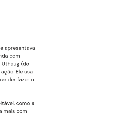
ue apresentava 
inda com 
r Uthaug (do 
ação. Ele usa 
kander fazer o 
itável, como a 
la mais com 