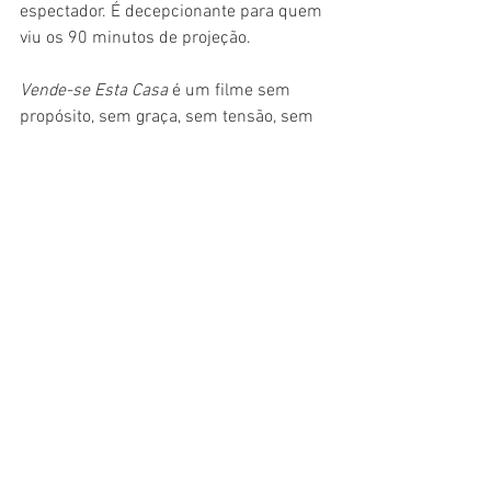
espectador. É decepcionante para quem 
viu os 90 minutos de projeção.
Vende-se Esta Casa
 é um filme sem 
propósito, sem graça, sem tensão, sem 
suspense. Não serve para seu fim e faz 
o espectador desperdiçar 90 minutos de 
sua vida num longa que, sem dúvidas, 
vai entrar para a lista de piores de 2018. 
Quer assistir um bom filme de tensão 
na Netflix? Veja 
O Presente
, 
Hush
, 
Contratempo
, 
Os Outros
. Mas, se 
aparecer 
Vende-se esta casa
 nas suas 
sugestões, faça que nem Dylan Minnette 
fez no filme todo: saia correndo e nem 
olhe para trás.