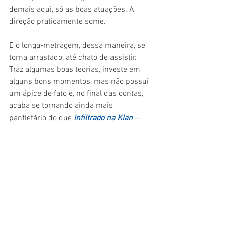
demais aqui, só as boas atuações. A 
direção praticamente some.
E o longa-metragem, dessa maneira, se 
torna arrastado, até chato de assistir. 
Traz algumas boas teorias, investe em 
alguns bons momentos, mas não possui 
um ápice de fato e, no final das contas, 
acaba se tornando ainda mais 
panfletário do que
Infiltrado na Klan
 -- 
que, apesar desse problema no final, é 
um dos melhores na corrida pelo Oscar. 
Não há a criatividade esperada, o frescor 
divertido, as boas sacadas, a edição 
rápida e o estilo característico do diretor. 
Não é "cinemão". É cinema, bem feito, 
um arroz com feijão sem grandes 
arroubos. Uma pena. Tinha material pra 