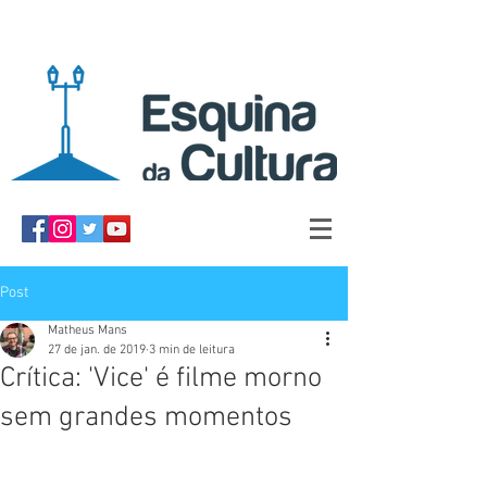
Post
Matheus Mans
27 de jan. de 2019
3 min de leitura
Crítica: 'Vice' é filme morno
sem grandes momentos