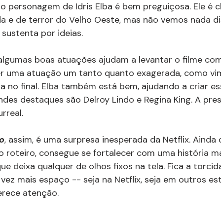
 personagem de Idris Elba é bem preguiçosa. Ele é 
 e de terror do Velho Oeste, mas não vemos nada diss
sustenta por ideias.
 algumas boas atuações ajudam a levantar o filme co
zer uma atuação um tanto quanto exagerada, como vi
 no final. Elba também está bem, ajudando a criar es
andes destaques são Delroy Lindo e Regina King. A pre
rreal.
o
, assim, é uma surpresa inesperada da Netflix. Ainda
 roteiro, consegue se fortalecer com uma história m
ue deixa qualquer de olhos fixos na tela. Fica a torcid
ez mais espaço -- seja na Netflix, seja em outros est
Merece atenção.