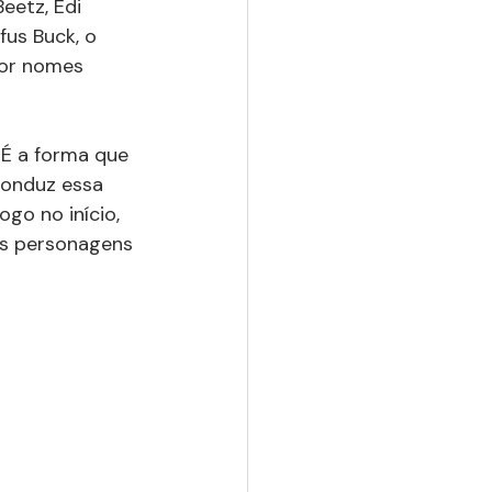
eetz, Edi 
fus Buck, o 
por nomes 
 É a forma que 
conduz essa 
go no início, 
es personagens 