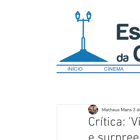
INÍCIO
CINEMA
Matheus Mans
3 d
Crítica: '
e surpree