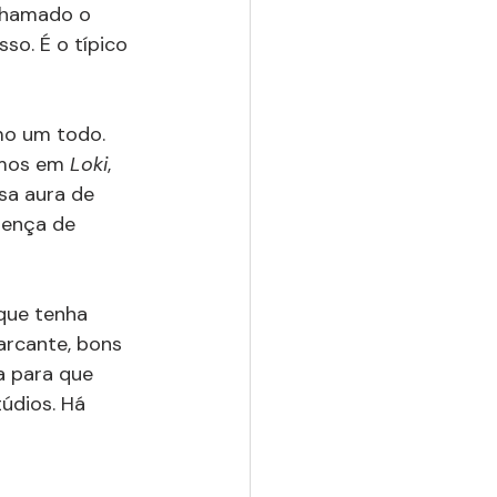
chamado o 
o. É o típico 
mo um todo. 
mos em 
Loki
, 
sa aura de 
sença de 
 que tenha 
arcante, bons 
a para que 
údios. Há 