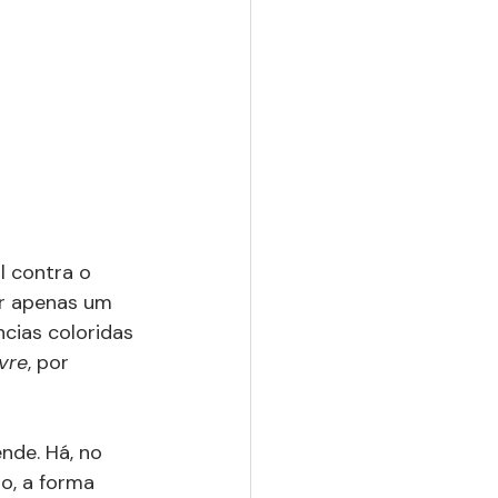
l contra o 
er apenas um 
cias coloridas 
vre
, por 
nde. Há, no 
o, a forma 