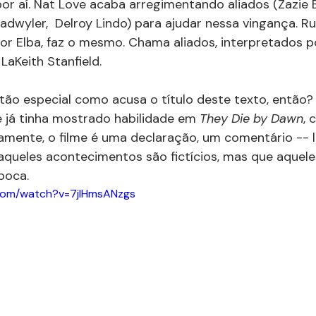
r aí. Nat Love acaba arregimentando aliados (Zazie B
adwyler,  Delroy Lindo) para ajudar nessa vingança. Ru
por Elba, faz o mesmo. Chama aliados, interpretados 
LaKeith Stanfield.
tão especial como acusa o título deste texto, então?
 já tinha mostrado habilidade em 
They Die by Dawn
, 
amente, o filme é uma declaração, um comentário -- lo
 aqueles acontecimentos são fictícios, mas que aquel
poca.
.com/watch?v=7jIHmsANzgs