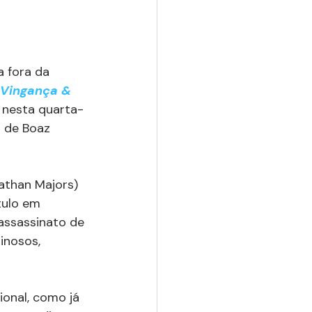
a fora da 
Vingança & 
 nesta quarta-
o de Boaz 
athan Majors) 
tulo em 
assassinato de 
inosos, 
onal, como já 