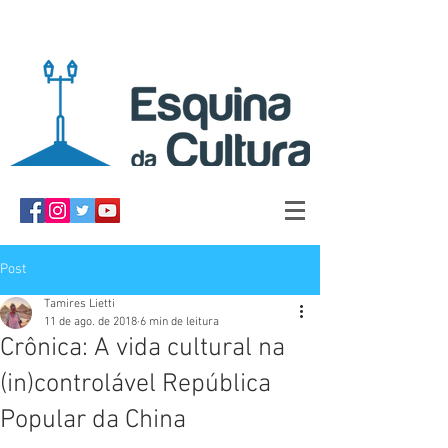
Post
Tamires Lietti
11 de ago. de 2018
6 min de leitura
Crônica: A vida cultural na
(in)controlável República
Popular da China