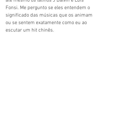
ate mesmo os latinos J Balvin e Luis 
Fonsi. Me pergunto se eles entendem o 
significado das músicas que os animam 
ou se sentem exatamente como eu ao 
escutar um hit chinês. 
É interessante ver a clara divisão entre 
os gostos por aqui. Os mais velhos são 
típicos chineses, completamente 
imersos em suas culturas. O público 
mais jovem, frequentadores das muitas 
noitadas que Shanghai oferece, dão 
ibope para os “laowei” e ate mesmo 
aprendem a cantar. Dia desses pude 
ouvir duas amigas na mesa ao meu lado 
cantando 
Shape Of You
 com a letra na 
ponta da língua. E adivinha só quem 
também chegou por aqui? Nossa Anitta! 
Paradinha 
e 
Downtown
 nunca faltam 