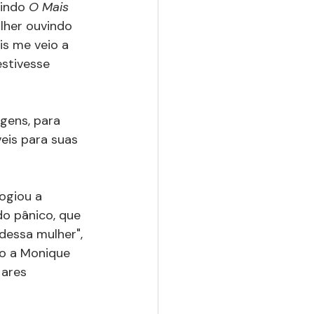
indo 
O Mais 
lher ouvindo 
is me veio a 
stivesse 
gens, para 
is para suas 
ogiou a 
o pânico, que 
dessa mulher", 
go a Monique 
ares 