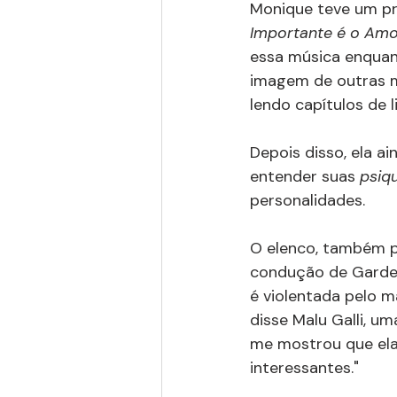
Monique teve um pro
Importante é o Amo
essa música enquant
imagem de outras mu
lendo capítulos de li
Depois disso, ela a
entender suas 
psiq
personalidades.
O elenco, também p
condução de Garden
é violentada pelo m
disse Malu Galli, u
me mostrou que ela
interessantes."