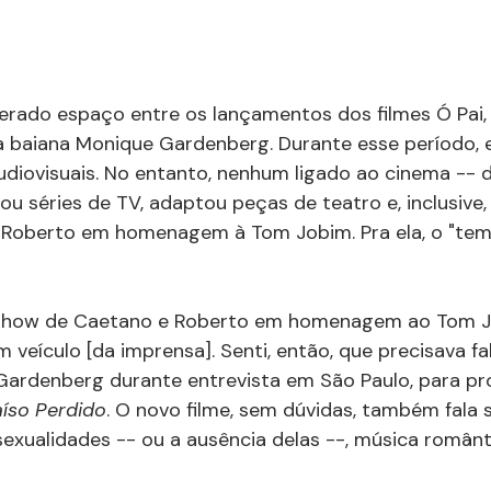
erado espaço entre os lançamentos dos filmes Ó Pai, 
ta baiana Monique Gardenberg. Durante esse período, e
udiovisuais. No entanto, nenhum ligado ao cinema -- de
ou séries de TV, adaptou peças de teatro e, inclusiv
Roberto em homenagem à Tom Jobim. Pra ela, o "temp
 show de Caetano e Roberto em homenagem ao Tom Jo
um veículo [da imprensa]. Senti, então, que precisava fa
e Gardenberg durante entrevista em São Paulo, para p
aíso Perdido
. O novo filme, sem dúvidas, também fala s
sexualidades -- ou a ausência delas --, música românti