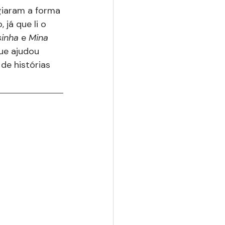
giaram a forma 
já que li o 
inha 
e 
Mina 
ue ajudou 
de histórias 