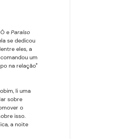
Ó e 
Paraíso 
la se dedicou 
ntre eles, a 
e, comandou um 
o na relação" 
bim, li uma 
lar sobre 
romover o 
obre isso. 
ca, a noite 