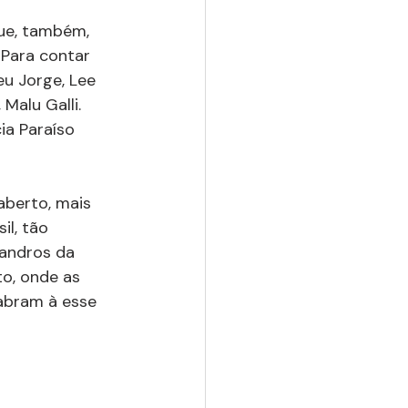
que, também, 
 Para contar 
eu Jorge, Lee 
Malu Galli. 
ia Paraíso 
aberto, mais 
l, tão 
eandros da 
to, onde as 
abram à esse 