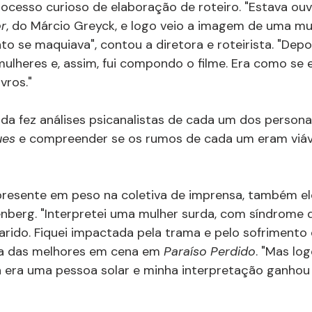
cesso curioso de elaboração de roteiro. "Estava ouv
r
, do Márcio Greyck, e logo veio a imagem de uma mu
o se maquiava", contou a diretora e roteirista. "Depo
lheres e, assim, fui compondo o filme. Era como se e
vros."
inda fez análises psicanalistas de cada um dos persona
ues 
e compreender se os rumos de cada um eram viáve
resente em peso na coletiva de imprensa, também el
berg. "Interpretei uma mulher surda, com síndrome d
arido. Fiquei impactada pela trama e pelo sofrimento 
ma das melhores em cena em 
Paraíso Perdido
. "Mas lo
 era uma pessoa solar e minha interpretação ganhou 