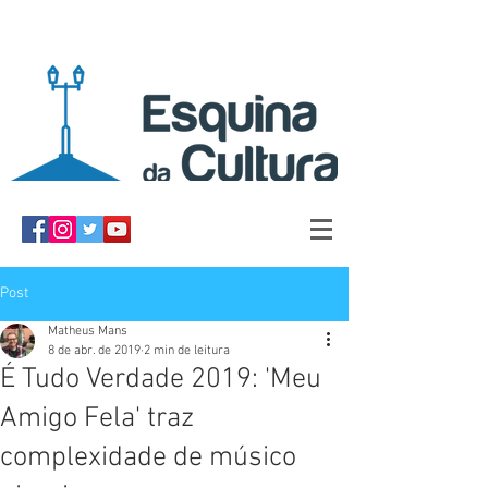
Post
Matheus Mans
8 de abr. de 2019
2 min de leitura
É Tudo Verdade 2019: 'Meu
Amigo Fela' traz
complexidade de músico