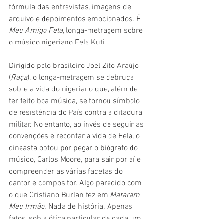
fórmula das entrevistas, imagens de 
arquivo e depoimentos emocionados. É 
Meu Amigo Fela
, longa-metragem sobre 
o músico nigeriano Fela Kuti.
Dirigido pelo brasileiro Joel Zito Araújo 
(
Raça
), o longa-metragem se debruça 
sobre a vida do nigeriano que, além de 
ter feito boa música, se tornou símbolo 
de resistência do País contra a ditadura 
militar. No entanto, ao invés de seguir as 
convenções e recontar a vida de Fela, o 
cineasta optou por pegar o biógrafo do 
músico, Carlos Moore, para sair por aí e 
compreender as várias facetas do 
cantor e compositor. Algo parecido com 
o que Cristiano Burlan fez em 
Mataram 
Meu Irmão
. Nada de história. Apenas 
fatos, sob a ótica particular de cada um 