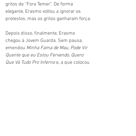
gritos de “Fora Temer”. De forma 
elegante, Erasmo voltou a ignorar os 
protestos, mas os gritos ganharam força.
Depois disso, finalmente, Erasmo 
chegou à Jovem Guarda. Sem pausa, 
emendou 
Minha Fama de Mau, Pode Vir 
Quente que eu Estou Fervendo, Quero 
Que Vá Tudo Pro Inferno
 e, a que colocou 
todo mundo pra dançar, 
Festa de 
Arromba
. Impossível não sentir um forte 
sentimento de nostalgia. Depois disso, o 
músico encerrou o show e saiu do palco 
como um gigante, ainda que sem efeitos 
práticos de luz e som. Apenas com sua 
guitarra, simpatia e poder musical. Um 
verdadeiro gigante gentil.
Crítica
MPB
Show