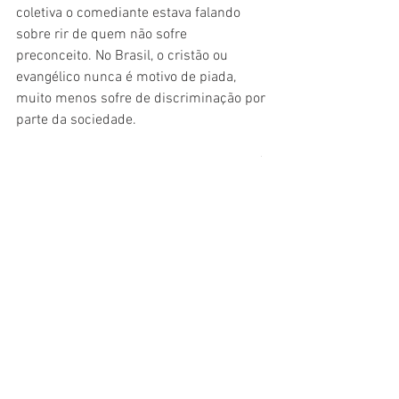
coletiva o comediante estava falando 
sobre rir de quem não sofre 
preconceito. No Brasil, o cristão ou 
evangélico nunca é motivo de piada, 
muito menos sofre de discriminação por 
parte da sociedade. 
Porchat ainda diz: "a gente ri de quem tá 
batendo, e não de quem tá apanhando", 
fazendo alusão a quem tem poder no 
Brasil não dar voz às minorias, mesmo 
elas sendo maioria. A sátira envolvendo 
a elite está fortemente presente neste 
especial, lembrando muito o que vemos 
no filme 
Jojo Rabbit
, de Taika Waititi. 
O grande desafio desse especial do 
Porta dos Fundos
 não é deixar os 
cristãos nervosos, mas sim promover 