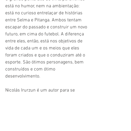
está no humor, nem na ambientação: 
está no curioso entrelaçar de histórias 
entre Selma e Pitanga. Ambos tentam 
escapar do passado e construir um novo 
futuro, em cima do futebol. A diferença 
entre eles, então, está nos objetivos de 
vida de cada um e os meios que eles 
foram criados e que o conduziram até o 
esporte. São ótimos personagens, bem 
construídos e com ótimo 
desenvolvimento.
Nicolás Irurzun é um autor para se 
conhecer. Tem uma leitura leve e, até 
mesmo, despretensiosa. No entanto, 
consegue avançar em suas discussões 
e tópicos levantados para a narrativa. E, 
segundo ele, um novo livro está à 