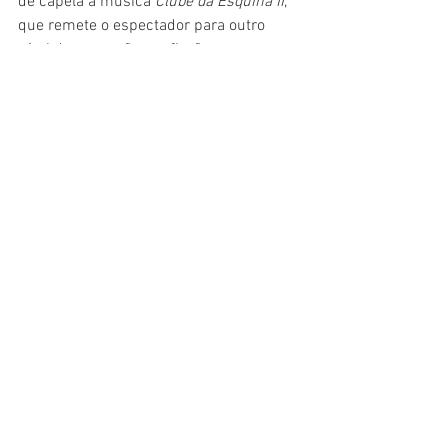
de capela a música 
Clube da Esquina II
, 
que remete o espectador para outro 
nível de sensação e reflexão.
Cinema
Cobertura especial
Festival
Festival de Brasília
Cinema
Ver tudo
Posts recentes