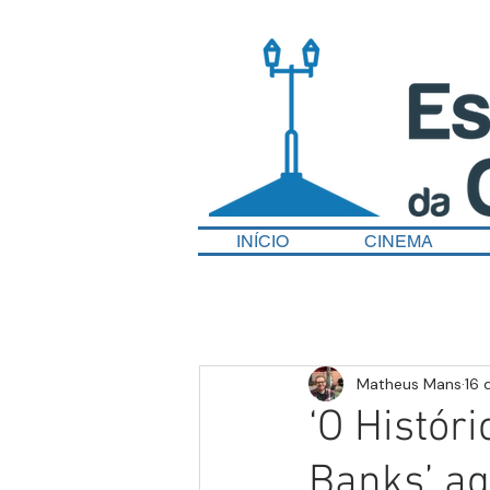
INÍCIO
CINEMA
Matheus Mans
16 
‘O Histór
Banks’ ag