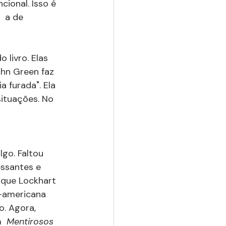
ional. Isso é 
  a de 
 livro. Elas 
ohn Green faz 
a furada". Ela 
situações. No 
 
go. Faltou 
essantes e 
 que Lockhart 
e-americana 
. Agora, 
  
Mentirosos 