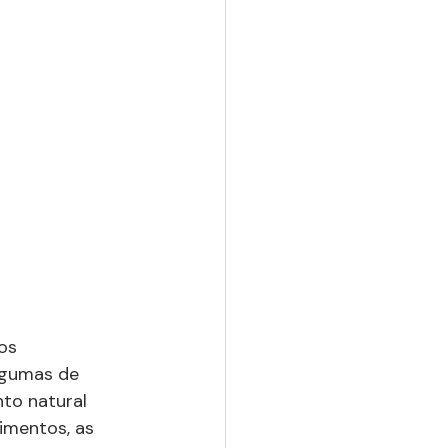
os 
lgumas de 
nto natural 
imentos, as 