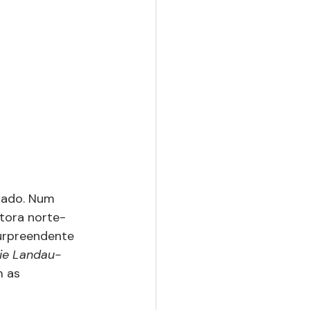
inado. Num 
tora norte-
urpreendente 
kie Landau-
 as 