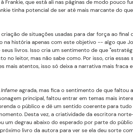
à Frankie, que está ali nas páginas de modo pouco func
rankie tinha potencial de ser até mais marcante do que
criação de situações usadas para dar força ao final do
o na história apenas com este objetivo -- algo que J
seus livros. Isso cria um sentimento de que "estratégi
to no leitor, mas não sabe como. Por isso, cria essas 
es mais atentos, isso só deixa a narrativa mais fraca e
 Infame 
agrada, mas fica o sentimento de que faltou al
sonagem principal, faltou entrar em temas mais inter
 prenda o público e dê um sentido coerente para tudo
omento. Desta vez, a criatividade da escritora nort
ou um degrau abaixo do esperado por parte do público
róximo livro da autora para ver se ela deu sorte com