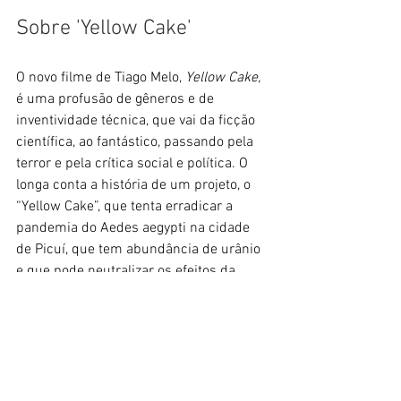
Sobre 'Yellow Cake'
O novo filme de Tiago Melo, 
Yellow Cake, 
é uma profusão de gêneros e de 
inventividade técnica, que vai da ficção 
científica, ao fantástico, passando pela 
terror e pela crítica social e política. O 
longa conta a história de um projeto, o 
“Yellow Cake”, que tenta erradicar a 
pandemia do Aedes aegypti na cidade 
de Picuí, que tem abundância de urânio 
e que pode neutralizar os efeitos da 
picada do mosquito transmissor da 
dengue.
Produzido por Kleber Mendonça Filho, o 
longa faz uma alegoria de um Brasil que 
vive a sombra de interesses americanos 