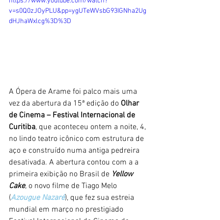
https://www.youtube.com/watch?
v=s0Q0zJOyPLU&pp=ygUTeWVsbG93IGNha2Ug
dHJhaWxlcg%3D%3D
A Ópera de Arame foi palco mais uma 
vez da abertura da 15ª edição do 
Olhar 
de Cinema – Festival Internacional de 
Curitiba
, que aconteceu ontem a noite, 4, 
no lindo teatro icônico com estrutura de 
aço e construído numa antiga pedreira 
desativada. A abertura contou com a a 
primeira exibição no Brasil de 
Yellow 
Cake
, 
o novo filme de Tiago Melo 
(
Azougue Nazaré
), que fez sua estreia 
mundial em março no prestigiado 