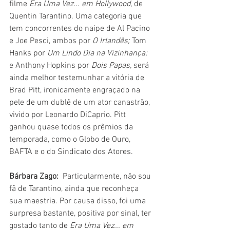
filme 
Era Uma Vez... em Hollywood
, de 
Quentin Tarantino. Uma categoria que 
tem concorrentes do naipe de Al Pacino 
e Joe Pesci, ambos por 
O Irlandês;
 Tom 
Hanks por 
Um Lindo Dia na Vizinhança;
e Anthony Hopkins por 
Dois Papas,
 será 
ainda melhor testemunhar a vitória de 
Brad Pitt, ironicamente engraçado na 
pele de um dublê de um ator canastrão, 
vivido por Leonardo DiCaprio. Pitt 
ganhou quase todos os prêmios da 
temporada, como o Globo de Ouro, 
BAFTA e o do Sindicato dos Atores.
Bárbara Zago: 
 Particularmente, não sou 
fã de Tarantino, ainda que reconheça 
sua maestria. Por causa disso, foi uma 
surpresa bastante, positiva por sinal, ter 
gostado tanto de 
Era Uma Vez... em 