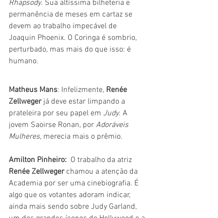
Rhapsody
. Sua altíssima bilheteria e 
permanência de meses em cartaz se 
devem ao trabalho impecável de 
Joaquin Phoenix. O Coringa é sombrio, 
perturbado, mas mais do que isso: é 
humano. 
Matheus Mans
: Infelizmente, 
Renée 
Zellweger
 já deve estar limpando a 
prateleira por seu papel em 
Judy
. A 
jovem Saoirse Ronan, por 
Adoráveis 
Mulheres
, merecia mais o prêmio.
Amilton Pinheiro:
  O trabalho da atriz 
Renée Zellweger
 chamou a atenção da 
Academia por ser uma cinebiografia. É 
algo que os votantes adoram indicar, 
ainda mais sendo sobre Judy Garland, 