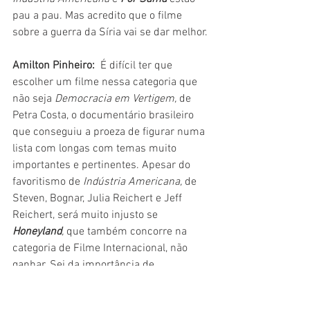
pau a pau. Mas acredito que o filme 
sobre a guerra da Síria vai se dar melhor.
Amilton Pinheiro:
  É difícil ter que 
escolher um filme nessa categoria que 
não seja 
Democracia em Vertigem,
 de 
Petra Costa, o documentário brasileiro 
que conseguiu a proeza de figurar numa 
lista com longas com temas muito 
importantes e pertinentes. Apesar do 
favoritismo de 
Indústria Americana,
 de 
Steven, Bognar, Julia Reichert e Jeff 
Reichert, será muito injusto se 
Honeyland
,
 que também concorre na 
categoria de Filme Internacional, não 
ganhar. Sei da importância de 
Democracia em Vertigem
 ganhar, e até 
torço para que vença, mas é quase 