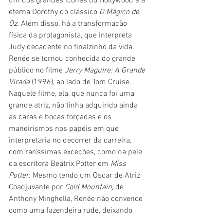
um dos grandes ícones do Hollywood e a 
eterna Dorothy do clássico 
O Mágico de 
Oz. 
Além disso, há a transformação 
física da protagonista, que interpreta 
Judy decadente no finalzinho da vida. 
Renée se tornou conhecida do grande 
público no filme 
Jerry Maguire: A Grande 
Virada
 (1996), ao lado de Tom Cruise. 
Naquele filme, ela, que nunca foi uma 
grande atriz, não tinha adquirido ainda 
as caras e bocas forçadas e os 
maneirismos nos papéis em que 
interpretaria no decorrer da carreira, 
com raríssimas exceções, como na pele 
da escritora Beatrix Potter em 
Miss 
Potter
. Mesmo tendo um Oscar de Atriz 
Coadjuvante por 
Cold Mountain
, de 
Anthony Minghella, Renée não convence 
como uma fazendeira rude, deixando 