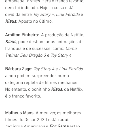
embolada. 
Frozen II 
era o franco favorito, 
nem foi indicado. Hoje, a coisa está 
dividida entre 
Toy Story 4
, 
Link Perdido 
e 
Klaus
. Aposto no último. 
Amilton Pinheiro: 
 A produção da Netflix, 
Klaus
,
 pode desbancar as animações de 
franquia e de sucessos, como: 
Como 
Treinar Seu Dragão 3
 e 
Toy Story 4.
Bárbara Zago:
Toy Story 4
 e 
Link Perdido 
ainda podem surpreender, numa 
categoria repleta de filmes medianos. 
No entanto, o bonitinho 
Klaus
, da Netflix, 
é o franco favorito.
Matheus Mans
: A meu ver, os melhores 
filmes do Oscar 2020 estão aqui. 
Indústria Americana 
e 
For Sama
estão 