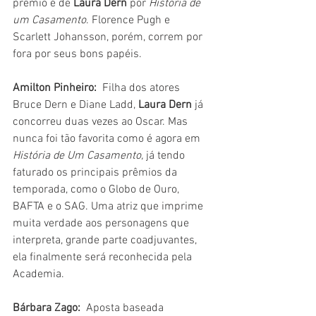
prêmio é de 
Laura Dern
 por 
História de 
um Casamento
. Florence Pugh e 
Scarlett Johansson, porém, correm por 
fora por seus bons papéis.
Amilton Pinheiro: 
 Filha dos atores 
Bruce Dern e Diane Ladd, 
Laura Dern 
já 
concorreu duas vezes ao Oscar. Mas 
nunca foi tão favorita como é agora em 
História de Um Casamento,
 já tendo 
faturado os principais prêmios da 
temporada, como o Globo de Ouro, 
BAFTA e o SAG. Uma atriz que imprime 
muita verdade aos personagens que 
interpreta, grande parte coadjuvantes, 
ela finalmente será reconhecida pela 
Academia.
Bárbara Zago:
  Aposta baseada 