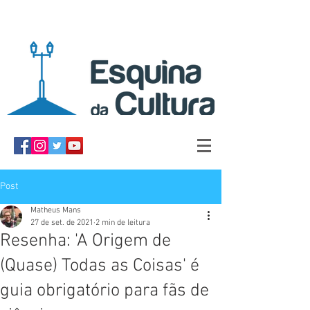
Post
Matheus Mans
27 de set. de 2021
2 min de leitura
Resenha: 'A Origem de
(Quase) Todas as Coisas' é
guia obrigatório para fãs de