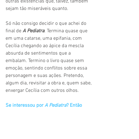
outras existências que, talvez, também 
sejam tão miseráveis quanto.
Só não consigo decidir o que achei do 
final de 
A Pediatra
. Termina quase que 
em uma catarse, uma epifania, com 
Cecília chegando ao ápice da mescla 
absurda de sentimentos que a 
embalam. Termino o livro quase sem 
emoção, sentindo conflitos sobre essa 
personagem e suas ações. Pretendo, 
algum dia, revisitar a obra e, quem sabe, 
enxergar Cecília com outros olhos.
Se interessou por 
A Pediatra
? Então 
clique neste link para comprar com 
preço baixo na Amazon.