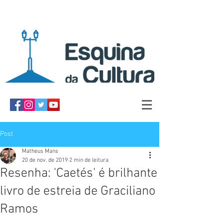
Post
Matheus Mans
20 de nov. de 2019
2 min de leitura
Resenha: 'Caetés' é brilhante
livro de estreia de Graciliano
Ramos