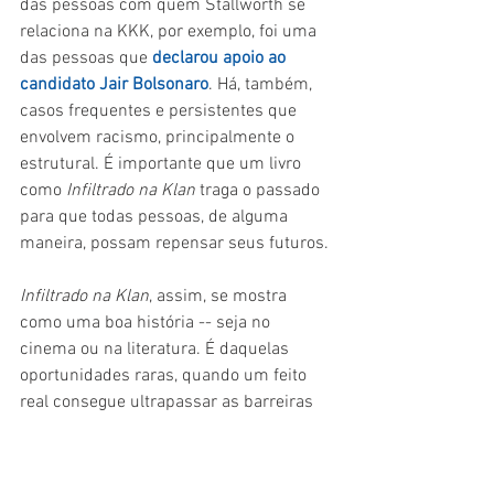
das pessoas com quem Stallworth se 
relaciona na KKK, por exemplo, foi uma 
das pessoas que 
declarou apoio ao 
candidato Jair Bolsonaro
. Há, também, 
casos frequentes e persistentes que 
envolvem racismo, principalmente o 
estrutural. É importante que um livro 
como 
Infiltrado na Klan 
traga o passado 
para que todas pessoas, de alguma 
maneira, possam repensar seus futuros.
Infiltrado na Klan
, assim, se mostra 
como uma boa história -- seja no 
cinema ou na literatura. É daquelas 
oportunidades raras, quando um feito 
real consegue ultrapassar as barreiras 
da mídia na qual é contata e se unificar 
na memória das pessoas. Ao invés de se 
repelirem, livro e filme criam uma 