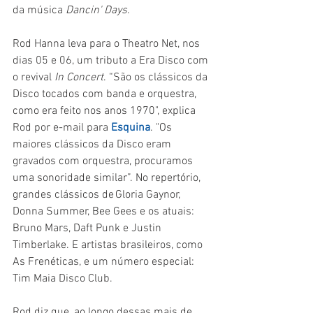
da música 
Dancin' Days
.
Rod Hanna leva para o Theatro Net, nos 
dias 05 e 06, um tributo a Era Disco com 
o revival
 In Concert
. “São os clássicos da 
Disco tocados com banda e orquestra, 
como era feito nos anos 1970", explica 
Rod por e-mail para 
Esquina
. "Os 
maiores clássicos da Disco eram 
gravados com orquestra, procuramos 
uma sonoridade similar”. No repertório, 
grandes clássicos de Gloria Gaynor, 
Donna Summer, Bee Gees e os atuais: 
Bruno Mars, Daft Punk e Justin 
Timberlake. E artistas brasileiros, como 
As Frenéticas, e um número especial: 
Tim Maia Disco Club. 
Rod diz que, ao longo dessas mais de 