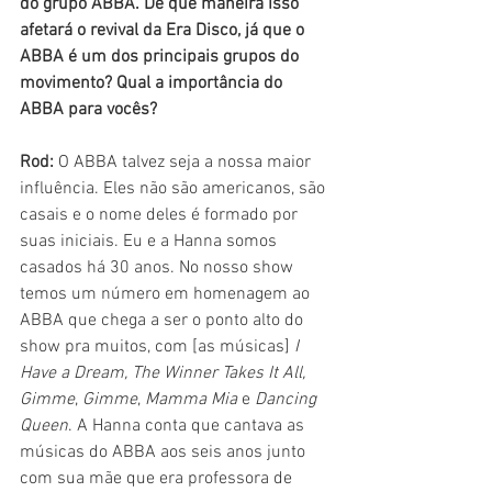
do grupo ABBA. De que maneira isso 
afetará o revival da Era Disco, já que o 
ABBA é um dos principais grupos do 
movimento? Qual a importância do 
ABBA para vocês?
Rod:
 O ABBA talvez seja a nossa maior 
influência. Eles não são americanos, são 
casais e o nome deles é formado por 
suas iniciais. Eu e a Hanna somos 
casados há 30 anos. No nosso show 
temos um número em homenagem ao 
ABBA que chega a ser o ponto alto do 
show pra muitos, com [as músicas] 
I 
Have a Dream, The Winner Takes It All, 
Gimme
, 
Gimme
, 
Mamma Mia
 e
 Dancing 
Queen
. A Hanna conta que cantava as 
músicas do ABBA aos seis anos junto 
com sua mãe que era professora de 