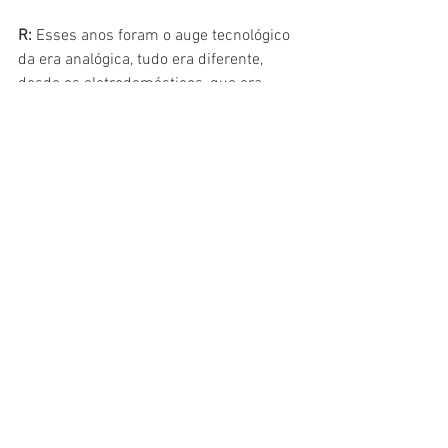
R:
 Esses anos foram o auge tecnológico 
da era analógica, tudo era diferente, 
desde os eletrodomésticos, que era 
consertados quando quebravam, assim 
como as relações que eram mais 
duradouras.
Esquina
: Fale um pouco da carreira 
internacional do Rod Hanna. Alguma 
novidades em relação a ela?
R
: Nós estamos com uma parceria com 
[um integrante] do Commodores, David 
Cochrane, que começou na nossa Turnê 
com o 
A Taste of Honey
 do sucesso 
Boogie Oogie Oogie
. David veio como 
guitarrista e se apaixonou pela nossa 