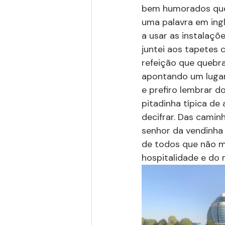
bem humorados que 
uma palavra em ing
a usar as instalaçõ
juntei aos tapetes 
refeição que quebr
apontando um lugar 
e prefiro lembrar d
pitadinha típica de
decifrar. Das cami
senhor da vendinha 
de todos que não m
hospitalidade e do m