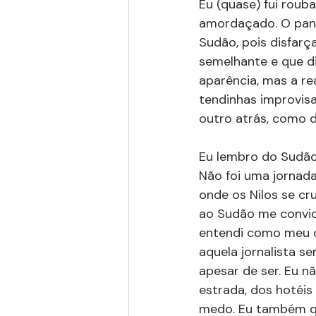
Eu (quase) fui roub
amordaçado. O pano
Sudão, pois disfarç
semelhante e que d
aparência, mas a r
tendinhas improvisa
outro atrás, como d
Eu lembro do Sudão
Não foi uma jornada
onde os Nilos se cr
ao Sudão me convid
entendi como meu cé
aquela jornalista s
apesar de ser. Eu n
estrada, dos hotéis
medo. Eu também qu