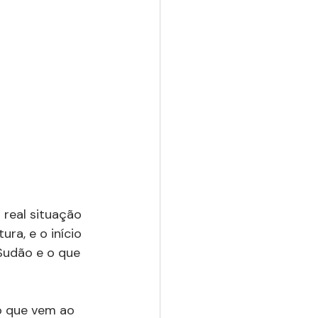
 real situação 
ra, e o início 
Sudão e o que 
 o que vem ao 