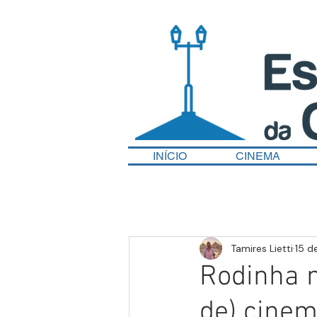
INÍCIO
CINEMA
Tamires Lietti
15 d
Rodinha n
de) cine