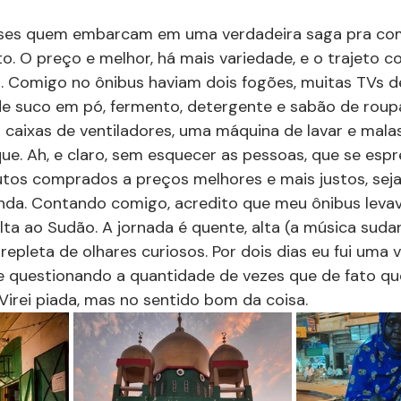
eses quem embarcam em uma verdadeira saga pra co
o. O preço e melhor, há mais variedade, e o trajeto c
Comigo no ônibus haviam dois fogões, muitas TVs de 
de suco em pó, fermento, detergente e sabão de roup
aixas de ventiladores, uma máquina de lavar e malas
 que. Ah, e claro, sem esquecer as pessoas, que se esp
utos comprados a preços melhores e mais justos, sej
enda. Contando comigo, acredito que meu ônibus leva
ta ao Sudão. A jornada é quente, alta (a música suda
e repleta de olhares curiosos. Por dois dias eu fui uma 
me questionando a quantidade de vezes que de fato q
 Virei piada, mas no sentido bom da coisa. 