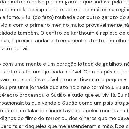
ada direto do bolso por um garoto que andava pela ru
 com cola de sapateiro é adorno de muitos na região
a a fome. E fui (de fato) roubada por outro garoto de 
ividia com o primeiro menino muito provavelmente nã
ealidade também. O centro de Karthoum é repleto de c
das, é preciso andar extremamente atento. Um olho n
izem por aí. 
 com uma mente e um coração lotada de gatilhos, nã
 fácil, mas foi uma jornada incrível. Com os pés no po
uzam, me senti invencível e romanticamente pequena.
ou pra uma jornada que até hoje não terminou. Eu até
rebro processou o Sudão e tudo que eu vivi lá. Eu n
ensacionalista que vende o Sudão como um país afoga
ão quero só falar dos incontáveis camelos mortos na b
 dignos de filme de terror ou dos olhares que me dav
ero falar daqueles que me estenderam a mão. Dos c