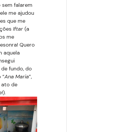
 sem falarem 
ele me ajudou 
zes que me 
ições 
Iftar 
(a 
os me 
desonra! Quero 
m aquela 
nsegui 
de fundo, do 
 “
Ana Maria
”, 
 ato de 
!).