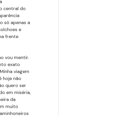
a 
 central do 
aparência 
o só apenas a 
olchoes e 
a frente 
o vou mentir. 
nto exato 
 Minha viagem 
 hoje não 
ão quero ser 
do em miséria, 
eira da 
am muito 
aminhoneiros 