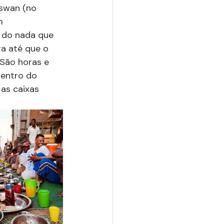
Aswan (no 
m 
 do nada que 
a até que o 
São horas e 
entro do 
as caixas 