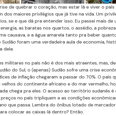
ise de quebrar o coração, mas estar lá e viver o país 
 dos maiores privilégios que já tive na vida. Um privi
ios, se e que dá pra entender isso. Eu passei mais de
e energia, as baratas nos quartos, o assédio, a pobrez
 me causava, e a água amarela tanto pra beber quant
 Sudão foram uma verdadeira aula de economia, histó
 dela. 
es militares no país não é dos mais atraentes, mas, de
dão do Sul, o (apenas) Sudão sofre uma crise econô
dices de inflação chegaram a passar do 70%. O país q
velhos do continente africano e do mar vermelho, hoj
da chega pra eles. O acesso ao território sudanês é 
 preços no país tripliquem e as condições econômicas
no que passa. Lembra do ônibus lotado de mercadori
ara colocar as caixas lá dentro? Então.