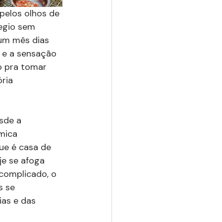
pelos olhos de 
legio sem 
 um mês dias 
a e a sensação 
o pra tomar 
ria 
sde a 
mica 
ue é casa de 
e se afoga 
complicado, o 
 se 
as e das 