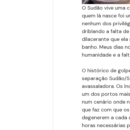
O Sudão vive uma cr
quem lá nasce foi um
nenhum dos privilég
driblando a falta d
dilacerante que ela
banho. Meus dias no
humanidade e a falta
O histórico de golp
separação Sudão/Su
avassaladora. Os ín
um dos portos mais 
num cenário onde na
que faz com que os
degenerem a cada a
horas necessárias p