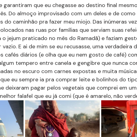
garantiram que eu chegasse ao destino final mesmo
lês. Do almoço improvisado com um deles e de como 
es do caminhão pra fazer meu miojo. Das inúmeras ve
colocados nas ruas por famílias que serviam suas refe
a o jejum praticado no mês do Ramadã) e faziam gest
vazio. E ai de mim se eu recusasse, uma verdadeira 
os cafés diários (e olha que eu nem gosto de café) co
 algum tempero entre canela e gengibre que nunca co
nhadas no escuro com carnes expostas e muita música 
que eu sempre ia pra comprar leite e bolinhos do tipo
e deixaram pagar pelos vegetais que comprei em um
elhor falafel que eu já comi (que é amarelo, não verde