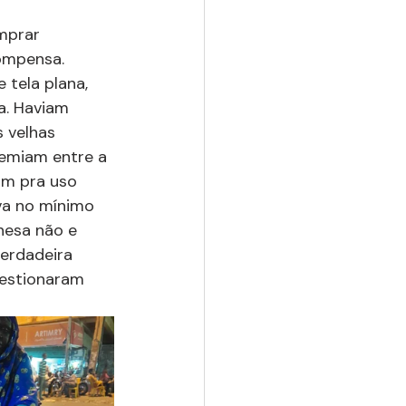
mprar 
ompensa. 
tela plana, 
a. Haviam 
 velhas 
remiam entre a 
am pra uso 
va no mínimo 
nesa não e 
verdadeira 
uestionaram 