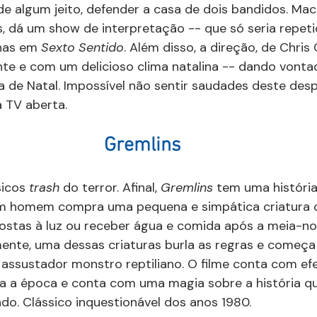
de algum jeito, defender a casa de dois bandidos. Maca
, dá um show de interpretação -- que só seria repet
nas em 
Sexto Sentido
. Além disso, a direção, de Chris
e e com um delicioso clima natalina -- dando vontad
 de Natal. Impossível não sentir saudades deste des
a TV aberta.
Gremlins 
icos 
trash 
do terror. Afinal, 
Gremlins 
tem uma históri
um homem compra uma pequena e simpática criatura c
stas à luz ou receber água e comida após a meia-noi
mente, uma dessas criaturas burla as regras e começa 
ssustador monstro reptiliano. O filme conta com efe
a a época e conta com uma magia sobre a história qu
do. Clássico inquestionável dos anos 1980.