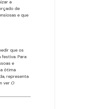
izar a 
orçado de 
nsiosas e que 
edir que os 
estiva. Para 
ssoas e 
da ótima 
a, representa 
m ver 
O 