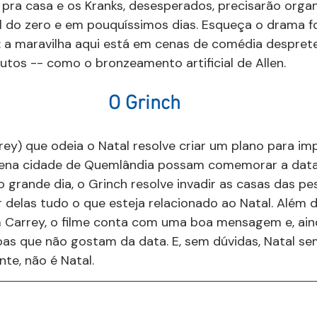
r pra casa e os Kranks, desesperados, precisarão organ
l do zero e em pouquíssimos dias. Esqueça o drama f
 a maravilha aqui está em cenas de comédia desprete
nutos -- como o bronzeamento artificial de Allen.
O Grinch
ey) que odeia o Natal resolve criar um plano para imp
ena cidade de Quemlândia possam comemorar a data f
o grande dia, o Grinch resolve invadir as casas das pe
 delas tudo o que esteja relacionado ao Natal. Além 
 Carrey, o filme conta com uma boa mensagem e, aind
as que não gostam da data. E, sem dúvidas, Natal se
nte, não é Natal.