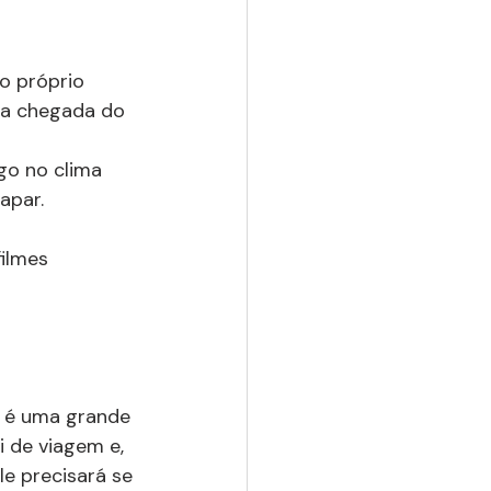
o próprio 
o a chegada do 
 
go no clima 
apar.
ilmes 
 é uma grande 
i de viagem e, 
e precisará se 