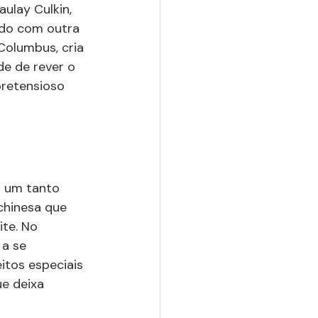
ulay Culkin, 
ido com outra 
 Columbus, cria 
e de rever o 
pretensioso 
a um tanto 
hinesa que 
te. No 
a se 
itos especiais 
e deixa 