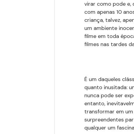
virar como pode e, 
com apenas 10 anos
criança, talvez, ape
um ambiente inocent
filme em toda época
filmes nas tardes d
É um daqueles cláss
quanto inusitada: 
nunca pode ser expo
entanto, inevitavel
transformar em um a
surpreendentes par
qualquer um fascina