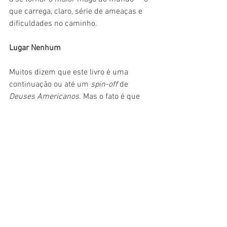
que carrega, claro, série de ameaças e 
dificuldades no caminho.
Lugar Nenhum
Muitos dizem que este livro é uma 
continuação ou até um 
spin-off 
de 
Deuses Americanos
. Mas o fato é que 
este é um teste que Gaiman fez para 
fortalecer o seu estilo e que deu muito 
certo. 
Lugar Nenhum
 conta a história de 
London Below e seus estranhos 
habitantes -- e sempre envolvendo 
mundos alternativos, deuses e magia. 
No entanto, o grande diferencial aqui 
está na construção dos vilões, mais 
complexos que o usual e que trazem 
camadas mais interessantes, e irônicas, 