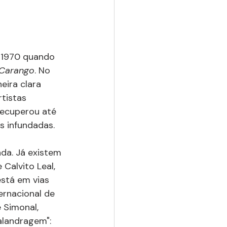
 1970 quando 
Carango
. No 
ira clara 
tistas 
recuperou até 
s infundadas.
da. Já existem 
e Calvito Leal, 
stá em vias 
ernacional de 
 Simonal, 
alandragem":