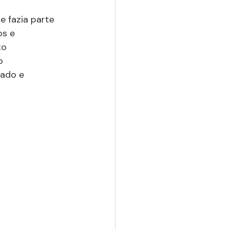
ue fazia parte 
s e 
to 
o 
tado e 