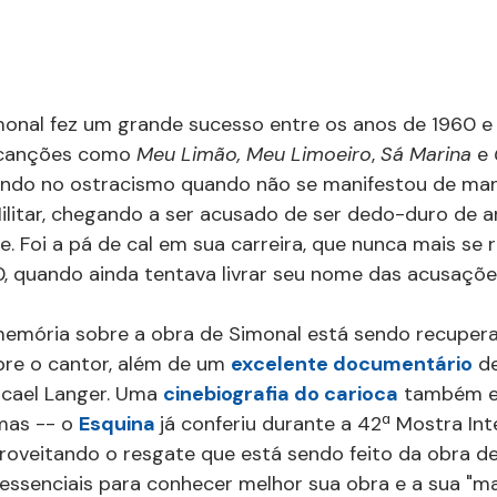
monal fez um grande sucesso entre os anos de 1960 e
canções como 
Meu Limão, Meu Limoeiro
, 
Sá Marina 
e 
indo no ostracismo quando não se manifestou de mane
ilitar, chegando a ser acusado de ser dedo-duro de ar
e. Foi a pá de cal em sua carreira, que nunca mais se 
, quando ainda tentava livrar seu nome das acusaçõe
 memória sobre a obra de Simonal está sendo recupera
bre o cantor, além de um 
excelente documentário
 d
cael Langer. Uma 
cinebiografia do carioca
 também e
mas -- o 
Esquina 
já conferiu durante a 42ª Mostra Int
proveitando o resgate que está sendo feito da obra de
essenciais para conhecer melhor sua obra e a sua "m