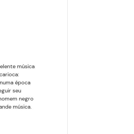
elente música 
carioca: 
o numa época 
guir seu 
m homem negro 
rande música.