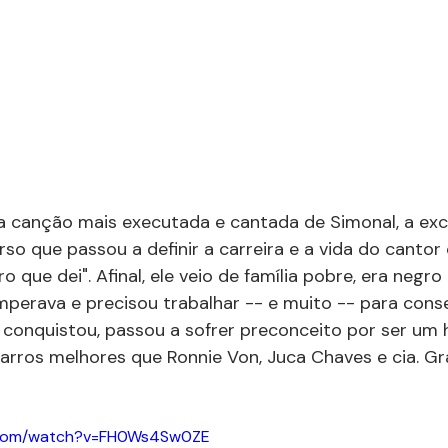
 a canção mais executada e cantada de Simonal, a exc
so que passou a definir a carreira e a vida do cantor 
 que dei". Afinal, ele veio de família pobre, era negr
perava e precisou trabalhar -- e muito -- para conse
 conquistou, passou a sofrer preconceito por ser u
arros melhores que Ronnie Von, Juca Chaves e cia. G
e.com/watch?v=FH0Ws4Sw0ZE