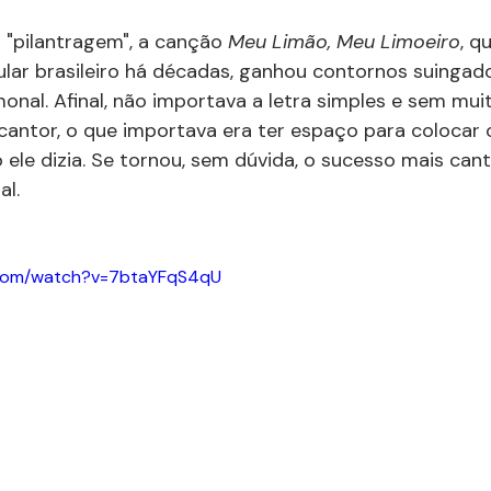
 "pilantragem", a canção 
Meu Limão, Meu Limoeiro
, q
lar brasileiro há décadas, ganhou contornos suingado
monal. Afinal, não importava a letra simples e sem mui
antor, o que importava era ter espaço para colocar 
ele dizia. Se tornou, sem dúvida, o sucesso mais can
al.
.com/watch?v=7btaYFqS4qU