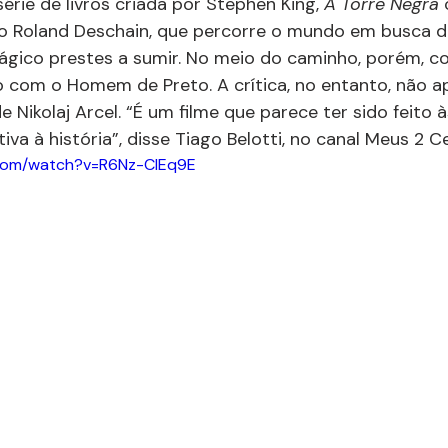
érie de livros criada por Stephen King, 
A Torre Negra 
iro Roland Deschain, que percorre o mundo em busca da
ágico prestes a sumir. No meio do caminho, porém, c
 com o Homem de Preto. A crítica, no entanto, não a
e Nikolaj Arcel. “É um filme que parece ter sido feito 
iva à história”, disse Tiago Belotti, no canal Meus 2 Ce
.com/watch?v=R6Nz-CIEq9E