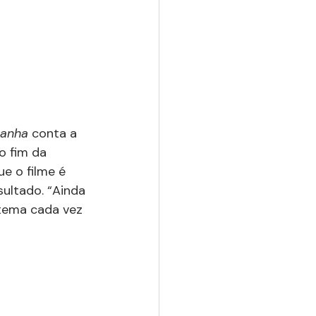
manha
 conta a 
o fim da 
ue o filme é 
sultado. “Ainda 
tema cada vez 