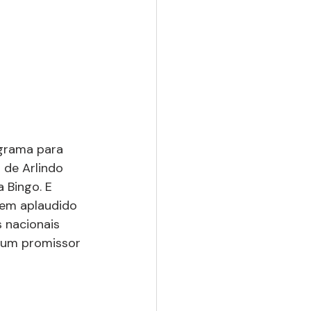
grama para 
 de Arlindo 
 Bingo. E 
 tem aplaudido 
 nacionais 
 um promissor 