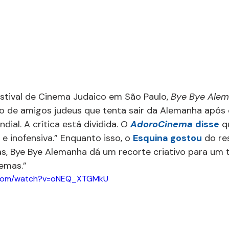
estival de Cinema Judaico em São Paulo, 
Bye Bye Ale
o de amigos judeus que tenta sair da Alemanha após 
al. A crítica está dividida. O 
AdoroCinema 
disse
 q
e inofensiva.” Enquanto isso, o 
Esquina gostou
 do re
s, Bye Bye Alemanha dá um recorte criativo para um 
emas.”
e.com/watch?v=oNEQ_XTGMkU