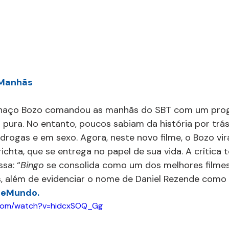
 Manhãs
alhaço Bozo comandou as manhãs do SBT com um pro
a pura. No entanto, poucos sabiam da história por trás
drogas e em sexo. Agora, neste novo filme, o Bozo vira
richta, que se entrega no papel de sua vida. A crítica
sa: “
Bingo 
se consolida como um dos melhores filmes
, além de evidenciar o nome de Daniel Rezende como
ineMundo.
.com/watch?v=hidcxSOQ_Gg