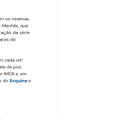
m os cinemas. 
s Manhãs
, que 
ação da série 
ares de 
 em cada um 
la de pior. 
do IMDB e, em 
s do 
Esquina 
e 