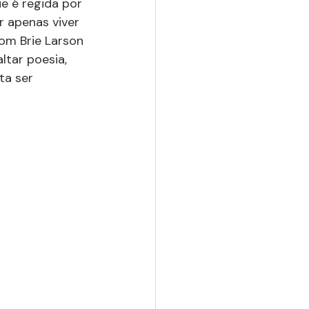
ue é regida por 
r apenas viver 
om Brie Larson 
altar poesia, 
ta ser 