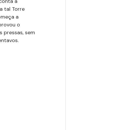
conta a 
 tal Torre 
omeça a 
provou o 
às pressas, sem 
ntavos.   