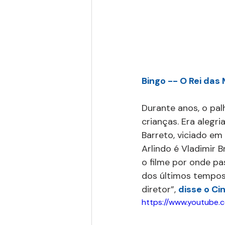
Bingo -- O Rei das
Durante anos, o p
crianças. Era alegri
Barreto, viciado em 
Arlindo é Vladimir B
o filme por onde pas
dos últimos tempos
diretor”, 
disse o C
https://www.youtube