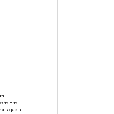
em 
trás das 
mos que a 