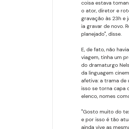
coisa estava tomand
o ator, diretor e r
gravação às 23h e já
ia gravar de novo. 
planejado", disse.
E, de fato, não havi
viagem, tinha um pr
do dramaturgo Nels
da linguagem cinema
afetiva: a trama de
isso se torna capa 
elenco, nomes como T
"Gosto muito do tex
e por isso é tão at
ainda vive as mesma