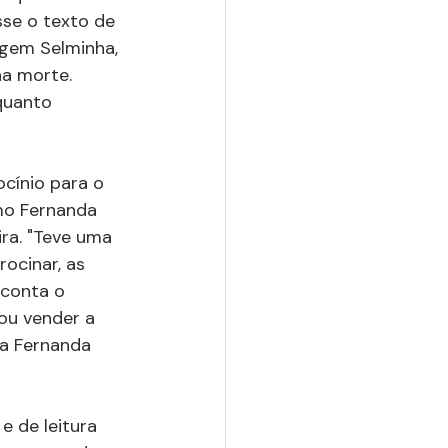
se o texto de 
agem Selminha, 
a morte. 
quanto 
ocínio para o 
mo Fernanda 
ra. "Teve uma 
ocinar, as 
conta o 
tou vender a 
ra Fernanda 
e de leitura 