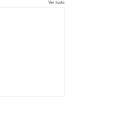
Ver tudo
Um site de Matheus Mans e Bárbara Zago
matheus@esquinadacultura.com.br