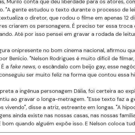
as, Murilo conta que deu liberdade para os atores, c
do. "A gente estudou o texto durante o processo de lei
extualiza o diretor, que rodou o filme em apenas 12 di
es criarem os personagens. É preciso ter essa troca
do. Até por isso pensei em gravar a rodada de leitur
gura onipresente no bom cinema nacional, afirmou qu
or Benício. "Nelson Rodrigues é muito difícil de filmar
 É a 
fake news
, o escândalo com beijo gay, esse negó
conseguiu ser muito feliz na forma que contou essa his
rpreta a ingênua personagem Dália, foi certeira ao expl
tiu ao gravar o longa-metragem. "Esse texto faz a gen
vivendo", disse a atriz, estreante em longas. "A hipoc
ens ainda existe nas nossas casas, nas nossas família
 bom quando alguém expõe isso. E Nelson coloca tudo