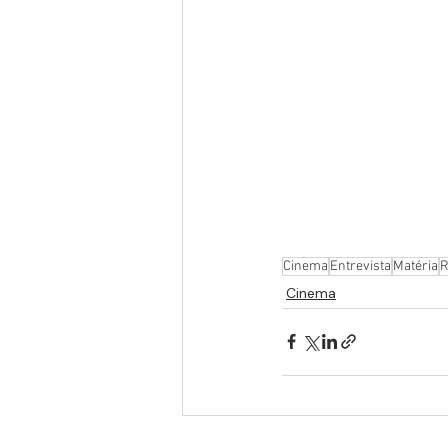
Cinema
Entrevista
Matéria
R
Cinema