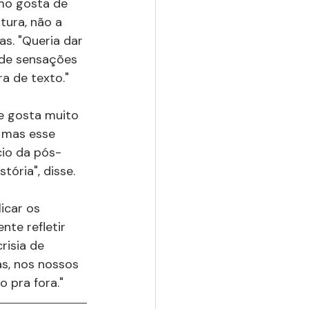
omo gosta de 
tura, não a 
as. "Queria dar 
 de sensações 
a de texto."
e gosta muito 
, mas esse 
cio da pós-
tória", disse.
icar os 
te refletir 
risia de 
s, nos nossos 
 pra fora."