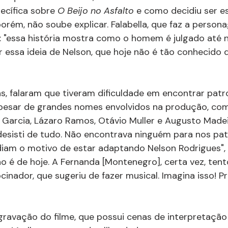
ecífica sobre 
O Beijo no Asfalto 
e como decidiu ser es
porém, não soube explicar. Falabella, que faz a person
: "essa história mostra como o homem é julgado até n
 essa ideia de Nelson, que hoje não é tão conhecido 
iás, falaram que tiveram dificuldade em encontrar patr
esar de grandes nomes envolvidos na produção, co
Garcia, Lázaro Ramos, Otávio Muller e Augusto Madei
esisti de tudo. Não encontrava ninguém para nos patr
iam o motivo de estar adaptando Nelson Rodrigues", 
não é de hoje. A Fernanda [Montenegro], certa vez, ten
inador, que sugeriu de fazer musical. Imagina isso! P
gravação do filme, que possui cenas de interpretação 