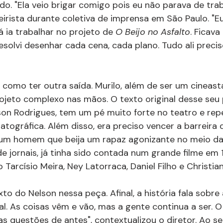
o. "Ela veio brigar comigo pois eu não parava de trab
oteirista durante coletiva de imprensa em São Paulo. "
 ia trabalhar no projeto de 
O Beijo no Asfalto
. Ficava
Resolvi desenhar cada cena, cada plano. Tudo ali preci
a como ter outra saída. Murilo, além de ser um cineast
ojeto complexo nas mãos. O texto original desse seu p
on Rodrigues, tem um pé muito forte no teatro e rep
tográfica. Além disso, era preciso vencer a barreira
 um homem que beija um rapaz agonizante no meio da 
de jornais, já tinha sido contada num grande filme em 
arcísio Meira, Ney Latorraca, Daniel Filho e Christian
to do Nelson nessa peça. Afinal, a história fala sobre
ual. As coisas vêm e vão, mas a gente continua a ser. 
s questões de antes", contextualizou o diretor. Ao s