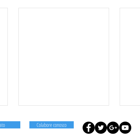
ato
Colabore conosco