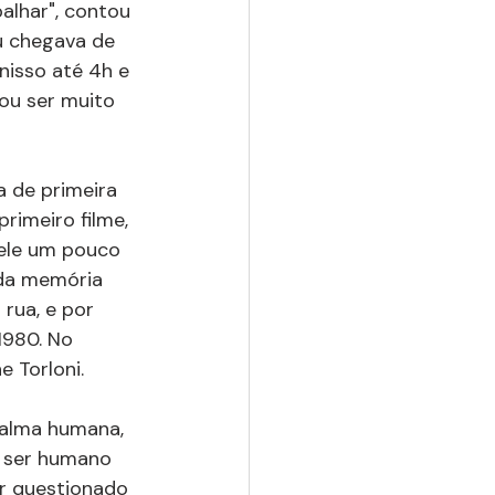
alhar", contou 
Eu chegava de 
 nisso até 4h e 
sou ser muito 
a de primeira 
rimeiro filme, 
ele um pouco 
 da memória 
rua, e por 
1980. No 
e Torloni.
 alma humana, 
O ser humano 
er questionado 