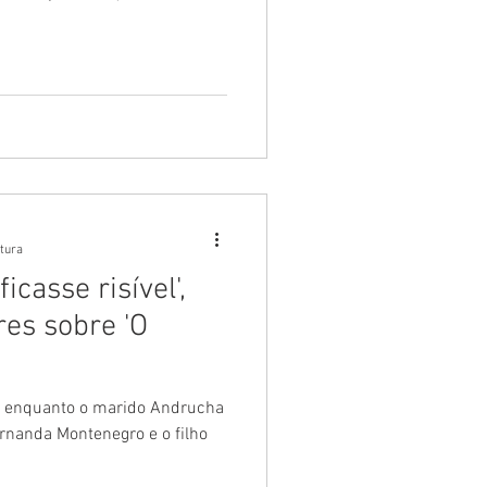
itura
icasse risível',
res sobre 'O
ta, enquanto o marido Andrucha
rnanda Montenegro e o filho