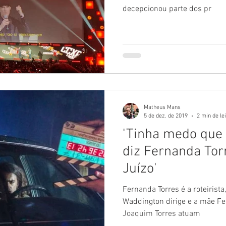
decepcionou parte dos pr
Matheus Mans
5 de dez. de 2019
2 min de le
'Tinha medo que f
diz Fernanda Tor
Juízo'
Fernanda Torres é a roteiris
Waddington dirige e a mãe Fe
Joaquim Torres atuam