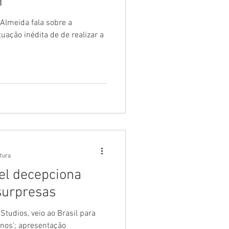
m"
 Almeida fala sobre a
uação inédita de de realizar a
itura
el decepciona
surpresas
Studios, veio ao Brasil para
rnos'; apresentação