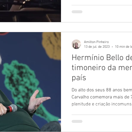
Amilton Pinheiro
13 de jul. de 2023
10 min de l
Hermínio Bello d
timoneiro da mem
país
Do alto dos seus 88 anos bem 
Carvalho comemora mais de 7
plenitude e criação incomuns