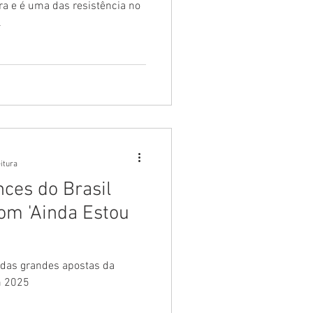
ra e é uma das resistência no
l
eitura
nces do Brasil
om 'Ainda Estou
 das grandes apostas da
m 2025