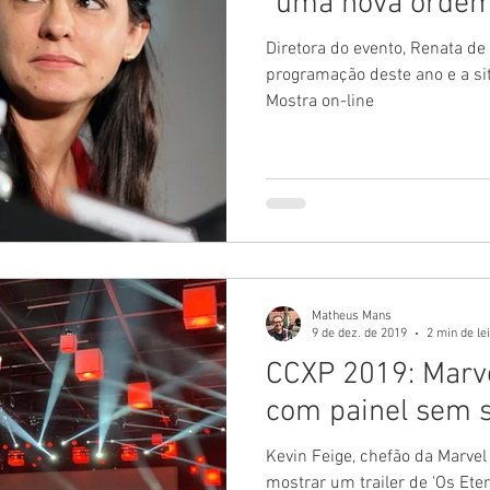
"uma nova orde
Diretora do evento, Renata de
programação deste ano e a sit
Mostra on-line
Matheus Mans
9 de dez. de 2019
2 min de le
CCXP 2019: Marv
com painel sem 
Kevin Feige, chefão da Marvel 
mostrar um trailer de 'Os Ete