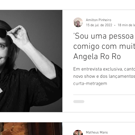
Amilton Pinheiro
15 de jul. de 2022
18 min de l
'Sou uma pessoa
comigo com muita
Angela Ro Ro
Em entrevista exclusiva, canto
novo show e dos lançamentos
curta-metragem
Matheus Mans