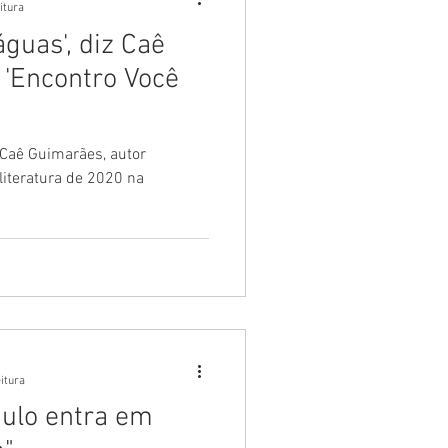
itura
águas', diz Caê
'Encontro Você
 Caê Guimarães, autor
iteratura de 2020 na
eitura
ulo entra em