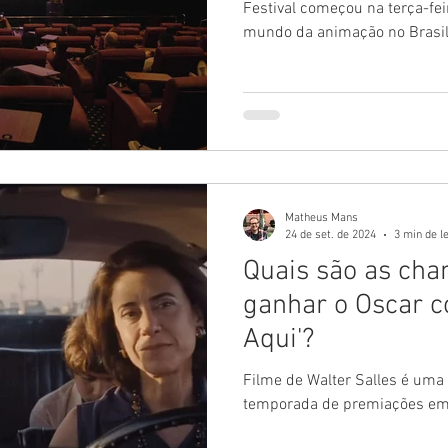
interno e externo
Festival começou na terça-fei
mundo da animação no Brasi
Matheus Mans
24 de set. de 2024
3 min de l
Quais são as cha
ganhar o Oscar c
Aqui'?
Filme de Walter Salles é uma
temporada de premiações e