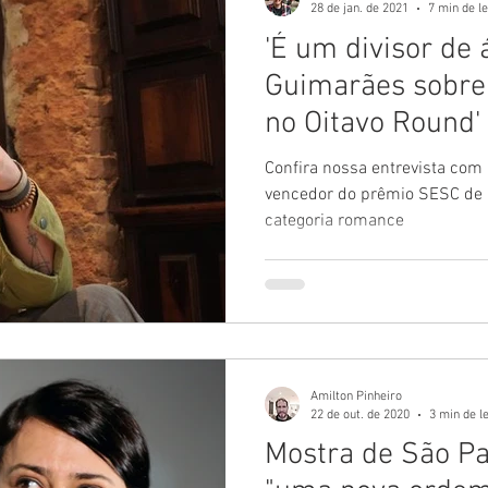
28 de jan. de 2021
7 min de le
'É um divisor de 
Guimarães sobre 
no Oitavo Round'
Confira nossa entrevista com
vencedor do prêmio SESC de l
categoria romance
Amilton Pinheiro
22 de out. de 2020
3 min de l
Mostra de São Pa